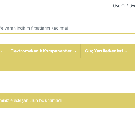
Üye Ol / Üye
r:
Elektromekanik Kompanentler
Güç Yarı İletkenleri
minizle eşleşen ürün bulunamadı.