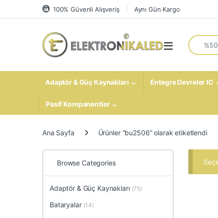
Skip to navigation
Skip to content
100% Güvenli Alışveriş
Aynı Gün Kargo
Search fo
Open
Adaptör & Güç Kaynakları
Entegre Devreler IC
Pasif Kompanentler
Ana Sayfa
Ürünler “bu2506” olarak etiketlendi
Seçi
Browse Categories
Adaptör & Güç Kaynakları
(75)
Bataryalar
(14)