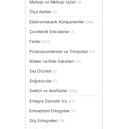
Matkap ve Matkap Uçları
(0)
Ölçü Aletleri
(5)
Elektromekanik Kompanentler
(566)
Çevrilebilir Enkoderler
(1)
Fanlar
(241)
Potansiyometreler ve Trimpotlar
(71)
Röleler ve Röle Soketleri
(14)
Ses Ürünleri
(3)
Soğutucular
(1)
Switch ve Anahtarlar
(229)
Entegre Devreler Ics
(44)
Embedded Entegreler
(7)
Güç Entegreleri
(19)