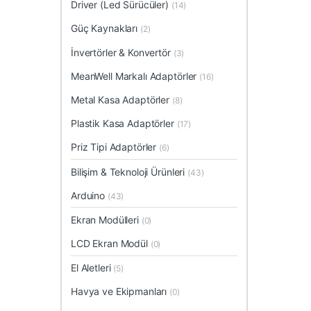
Driver (Led Sürücüler)
(14)
Güç Kaynakları
(2)
İnvertörler & Konvertör
(3)
MeanWell Markalı Adaptörler
(16)
Metal Kasa Adaptörler
(8)
Plastik Kasa Adaptörler
(17)
Priz Tipi Adaptörler
(6)
Bilişim & Teknoloji Ürünleri
(43)
Arduino
(43)
Ekran Modülleri
(0)
LCD Ekran Modül
(0)
El Aletleri
(5)
Havya ve Ekipmanları
(0)