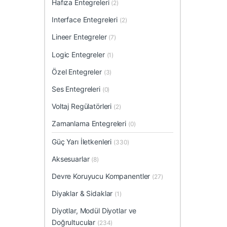
Hafıza Entegreleri
(2)
Interface Entegreleri
(2)
Lineer Entegreler
(7)
Logic Entegreler
(1)
Özel Entegreler
(3)
Ses Entegreleri
(0)
Voltaj Regülatörleri
(2)
Zamanlama Entegreleri
(0)
Güç Yarı İletkenleri
(330)
Aksesuarlar
(8)
Devre Koruyucu Kompanentler
(27)
Diyaklar & Sidaklar
(1)
Diyotlar, Modül Diyotlar ve
Doğrultucular
(234)