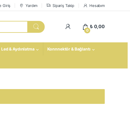
 Giriş
Yardım
Sipariş Takip
Hesabım
My Account
₺
0,00
0
Led & Aydınlatma
Konnnektör & Bağlantı