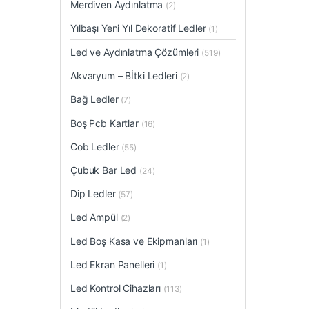
Merdiven Aydınlatma
(2)
Yılbaşı Yeni Yıl Dekoratif Ledler
(1)
Led ve Aydınlatma Çözümleri
(519)
Akvaryum – Bİtki Ledleri
(2)
Bağ Ledler
(7)
Boş Pcb Kartlar
(16)
Cob Ledler
(55)
Çubuk Bar Led
(24)
Dip Ledler
(57)
Led Ampül
(2)
Led Boş Kasa ve Ekipmanları
(1)
Led Ekran Panelleri
(1)
Led Kontrol Cihazları
(113)