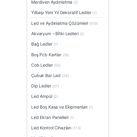
Merdiven Aydınlatma
(2)
Yılbaşı Yeni Yıl Dekoratif Ledler
(1)
Led ve Aydınlatma Çözümleri
(519)
Akvaryum – Bİtki Ledleri
(2)
Bağ Ledler
(7)
Boş Pcb Kartlar
(16)
Cob Ledler
(55)
Çubuk Bar Led
(24)
Dip Ledler
(57)
Led Ampül
(2)
Led Boş Kasa ve Ekipmanları
(1)
Led Ekran Panelleri
(1)
Led Kontrol Cihazları
(113)