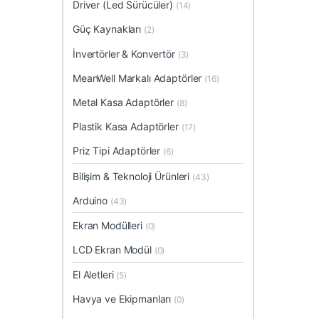
Driver (Led Sürücüler)
(14)
Güç Kaynakları
(2)
İnvertörler & Konvertör
(3)
MeanWell Markalı Adaptörler
(16)
Metal Kasa Adaptörler
(8)
Plastik Kasa Adaptörler
(17)
Priz Tipi Adaptörler
(6)
Bilişim & Teknoloji Ürünleri
(43)
Arduino
(43)
Ekran Modülleri
(0)
LCD Ekran Modül
(0)
El Aletleri
(5)
Havya ve Ekipmanları
(0)