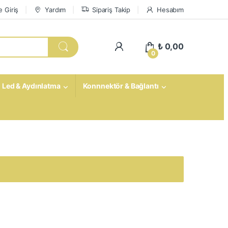
 Giriş
Yardım
Sipariş Takip
Hesabım
My Account
₺
0,00
0
Led & Aydınlatma
Konnnektör & Bağlantı