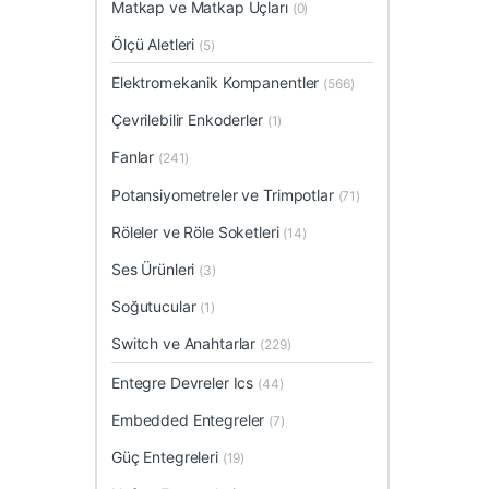
Matkap ve Matkap Uçları
(0)
Ölçü Aletleri
(5)
Elektromekanik Kompanentler
(566)
Çevrilebilir Enkoderler
(1)
Fanlar
(241)
Potansiyometreler ve Trimpotlar
(71)
Röleler ve Röle Soketleri
(14)
Ses Ürünleri
(3)
Soğutucular
(1)
Switch ve Anahtarlar
(229)
Entegre Devreler Ics
(44)
Embedded Entegreler
(7)
Güç Entegreleri
(19)