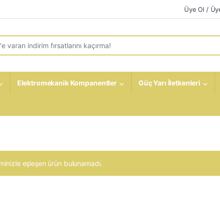
Üye Ol / Üye
r:
Elektromekanik Kompanentler
Güç Yarı İletkenleri
minizle eşleşen ürün bulunamadı.