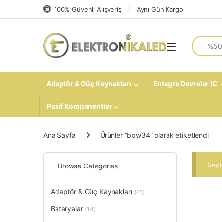
Skip to navigation
Skip to content
100% Güvenli Alışveriş
Aynı Gün Kargo
Search fo
Open
Adaptör & Güç Kaynakları
Entegre Devreler IC
Pasif Kompanentler
Ana Sayfa
Ürünler “bpw34” olarak etiketlendi
Seçi
Browse Categories
Adaptör & Güç Kaynakları
(75)
Bataryalar
(14)