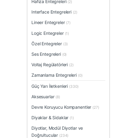
Hafıza Entegreleri
(2)
Interface Entegreleri
(2)
Lineer Entegreler
(7)
Logic Entegreler
(1)
Özel Entegreler
(3)
Ses Entegreleri
(0)
Voltaj Regülatörleri
(2)
Zamanlama Entegreleri
(0)
Güç Yarı İletkenleri
(330)
Aksesuarlar
(8)
Devre Koruyucu Kompanentler
(27)
Diyaklar & Sidaklar
(1)
Diyotlar, Modül Diyotlar ve
Doğrultucular
(234)