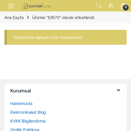
Skip to navigation
Skip to content
Open
0
Ana Sayfa
Ürünler “bf870” olarak etiketlendi
Seçiminizle eşleşen ürün bulunamadı.
Kurumsal
Hakkımızda
Elektronikaled Blog
KVKK Bilgilendirme
Gizlilik Politikası