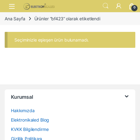
Skip to navigation
Skip to content
Open
0
Ana Sayfa
Ürünler “bf423” olarak etiketlendi
Seçiminizle eşleşen ürün bulunamadı.
Kurumsal
Hakkımızda
Elektronikaled Blog
KVKK Bilgilendirme
Gizlilik Politikası