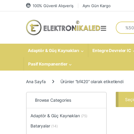
Skip to navigation
Skip to content
100% Güvenli Alışveriş
Aynı Gün Kargo
Search fo
Open
Adaptör & Güç Kaynakları
Entegre Devreler IC
Pasif Kompanentler
Ana Sayfa
Ürünler “bf420” olarak etiketlendi
Seçi
Browse Categories
Adaptör & Güç Kaynakları
(75)
Bataryalar
(14)