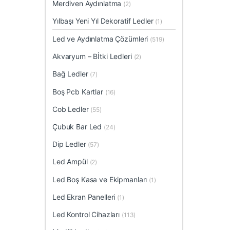
Merdiven Aydınlatma
(2)
Yılbaşı Yeni Yıl Dekoratif Ledler
(1)
Led ve Aydınlatma Çözümleri
(519)
Akvaryum – Bİtki Ledleri
(2)
Bağ Ledler
(7)
Boş Pcb Kartlar
(16)
Cob Ledler
(55)
Çubuk Bar Led
(24)
Dip Ledler
(57)
Led Ampül
(2)
Led Boş Kasa ve Ekipmanları
(1)
Led Ekran Panelleri
(1)
Led Kontrol Cihazları
(113)