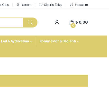
 Giriş
Yardım
Sipariş Takip
Hesabım
My Account
₺
0,00
0
Led & Aydınlatma
Konnnektör & Bağlantı