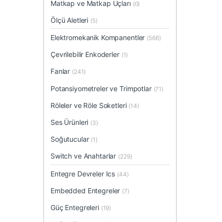
Matkap ve Matkap Uçları
(0)
Ölçü Aletleri
(5)
Elektromekanik Kompanentler
(566)
Çevrilebilir Enkoderler
(1)
Fanlar
(241)
Potansiyometreler ve Trimpotlar
(71)
Röleler ve Röle Soketleri
(14)
Ses Ürünleri
(3)
Soğutucular
(1)
Switch ve Anahtarlar
(229)
Entegre Devreler Ics
(44)
Embedded Entegreler
(7)
Güç Entegreleri
(19)