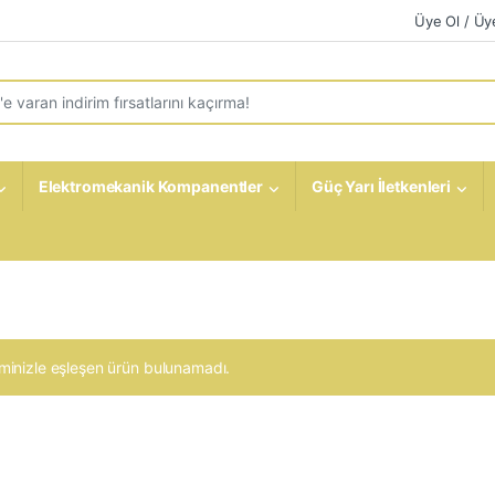
Üye Ol / Üye
r:
Elektromekanik Kompanentler
Güç Yarı İletkenleri
minizle eşleşen ürün bulunamadı.