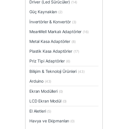
Driver (Led Sürücüler)
(14)
Güç Kaynakları
(2)
İnvertörler & Konvertör
(3)
MeanWell Markalı Adaptörler
(16)
Metal Kasa Adaptörler
(8)
Plastik Kasa Adaptörler
(17)
Priz Tipi Adaptörler
(6)
Bilişim & Teknoloji Ürünleri
(43)
Arduino
(43)
Ekran Modülleri
(0)
LCD Ekran Modül
(0)
El Aletleri
(5)
Havya ve Ekipmanları
(0)