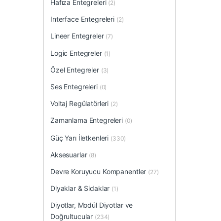
Hafıza Entegreleri
(2)
Interface Entegreleri
(2)
Lineer Entegreler
(7)
Logic Entegreler
(1)
Özel Entegreler
(3)
Ses Entegreleri
(0)
Voltaj Regülatörleri
(2)
Zamanlama Entegreleri
(0)
Güç Yarı İletkenleri
(330)
Aksesuarlar
(8)
Devre Koruyucu Kompanentler
(27)
Diyaklar & Sidaklar
(1)
Diyotlar, Modül Diyotlar ve
Doğrultucular
(234)