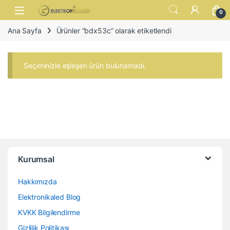
Skip to navigation
Skip to content
Open
0
Ana Sayfa
Ürünler “bdx53c” olarak etiketlendi
Seçiminizle eşleşen ürün bulunamadı.
Kurumsal
Hakkımızda
Elektronikaled Blog
KVKK Bilgilendirme
Gizlilik Politikası