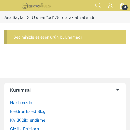
Skip to navigation
Skip to content
Open
0
Ana Sayfa
Ürünler “bd178” olarak etiketlendi
Seçiminizle eşleşen ürün bulunamadı.
Kurumsal
Hakkımızda
Elektronikaled Blog
KVKK Bilgilendirme
Gizlilik Politikası