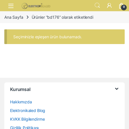
Skip to navigation
Skip to content
Open
0
Ana Sayfa
Ürünler “bd176” olarak etiketlendi
Seçiminizle eşleşen ürün bulunamadı.
Kurumsal
Hakkımızda
Elektronikaled Blog
KVKK Bilgilendirme
Gizlilik Politikası