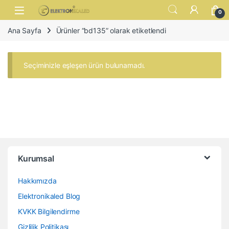
Skip to navigation
Skip to content
Open
0
Ana Sayfa
Ürünler “bd135” olarak etiketlendi
Seçiminizle eşleşen ürün bulunamadı.
Kurumsal
Hakkımızda
Elektronikaled Blog
KVKK Bilgilendirme
Gizlilik Politikası