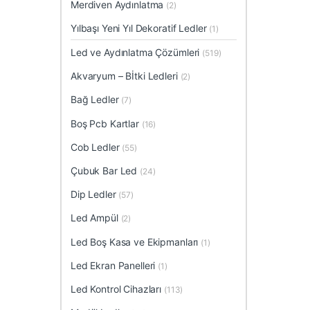
Merdiven Aydınlatma
(2)
Yılbaşı Yeni Yıl Dekoratif Ledler
(1)
Led ve Aydınlatma Çözümleri
(519)
Akvaryum – Bİtki Ledleri
(2)
Bağ Ledler
(7)
Boş Pcb Kartlar
(16)
Cob Ledler
(55)
Çubuk Bar Led
(24)
Dip Ledler
(57)
Led Ampül
(2)
Led Boş Kasa ve Ekipmanları
(1)
Led Ekran Panelleri
(1)
Led Kontrol Cihazları
(113)