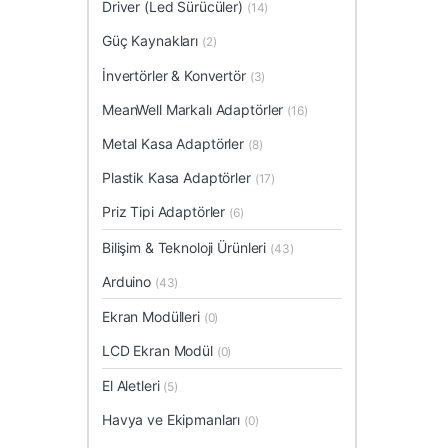
Driver (Led Sürücüler)
(14)
Güç Kaynakları
(2)
İnvertörler & Konvertör
(3)
MeanWell Markalı Adaptörler
(16)
Metal Kasa Adaptörler
(8)
Plastik Kasa Adaptörler
(17)
Priz Tipi Adaptörler
(6)
Bilişim & Teknoloji Ürünleri
(43)
Arduino
(43)
Ekran Modülleri
(0)
LCD Ekran Modül
(0)
El Aletleri
(5)
Havya ve Ekipmanları
(0)