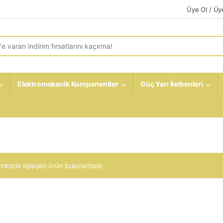
Üye Ol / Üye
r:
Elektromekanik Kompanentler
Güç Yarı İletkenleri
minizle eşleşen ürün bulunamadı.