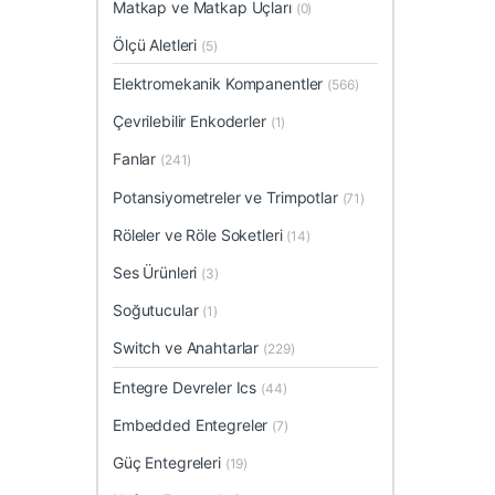
Matkap ve Matkap Uçları
(0)
Ölçü Aletleri
(5)
Elektromekanik Kompanentler
(566)
Çevrilebilir Enkoderler
(1)
Fanlar
(241)
Potansiyometreler ve Trimpotlar
(71)
Röleler ve Röle Soketleri
(14)
Ses Ürünleri
(3)
Soğutucular
(1)
Switch ve Anahtarlar
(229)
Entegre Devreler Ics
(44)
Embedded Entegreler
(7)
Güç Entegreleri
(19)