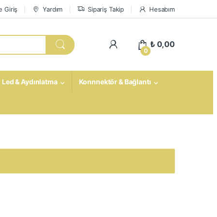
 Giriş
Yardım
Sipariş Takip
Hesabım
My Account
₺
0,00
0
Led & Aydınlatma
Konnnektör & Bağlantı