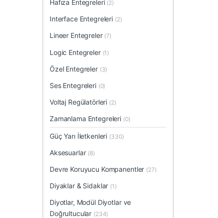
Hafıza Entegreleri
(2)
Interface Entegreleri
(2)
Lineer Entegreler
(7)
Logic Entegreler
(1)
Özel Entegreler
(3)
Ses Entegreleri
(0)
Voltaj Regülatörleri
(2)
Zamanlama Entegreleri
(0)
Güç Yarı İletkenleri
(330)
Aksesuarlar
(8)
Devre Koruyucu Kompanentler
(27)
Diyaklar & Sidaklar
(1)
Diyotlar, Modül Diyotlar ve
Doğrultucular
(234)