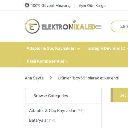
Skip to navigation
Skip to content
100% Güvenli Alışveriş
Aynı Gün Kargo
Search fo
Open
Adaptör & Güç Kaynakları
Entegre Devreler IC
Pasif Kompanentler
Ana Sayfa
Ürünler “bcy59” olarak etiketlendi
Seçi
Browse Categories
Adaptör & Güç Kaynakları
(75)
Bataryalar
(14)