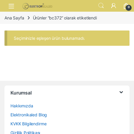
Skip to navigation
Skip to content
Open
0
Ana Sayfa
Ürünler “bc372” olarak etiketlendi
Seçiminizle eşleşen ürün bulunamadı.
Kurumsal
Hakkımızda
Elektronikaled Blog
KVKK Bilgilendirme
Gizlilik Politikası