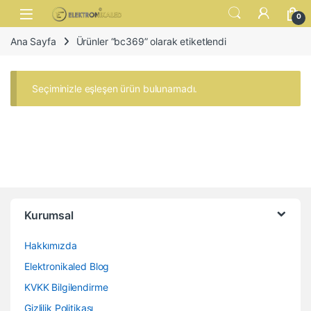
Skip to navigation
Skip to content
Open
0
Ana Sayfa
Ürünler “bc369” olarak etiketlendi
Seçiminizle eşleşen ürün bulunamadı.
Kurumsal
Hakkımızda
Elektronikaled Blog
KVKK Bilgilendirme
Gizlilik Politikası