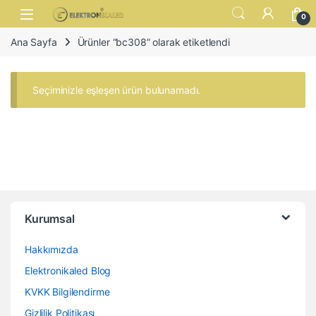
Skip to navigation
Skip to content
Open
0
Ana Sayfa
Ürünler “bc308” olarak etiketlendi
Seçiminizle eşleşen ürün bulunamadı.
Kurumsal
Hakkımızda
Elektronikaled Blog
KVKK Bilgilendirme
Gizlilik Politikası