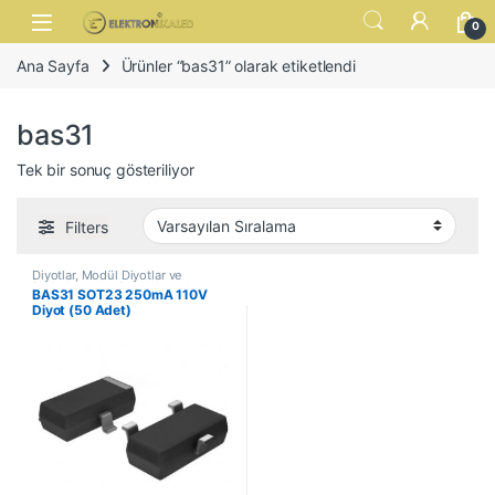
Skip to navigation
Skip to content
Open
0
Ana Sayfa
Ürünler “bas31” olarak etiketlendi
bas31
Tek bir sonuç gösteriliyor
Filters
Diyotlar, Modül Diyotlar ve
Doğrultucular
,
Genel Amaçlı
BAS31 SOT23 250mA 110V
Diyotlar
Diyot (50 Adet)