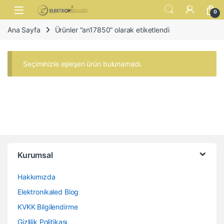
Skip to navigation
Skip to content
Open
0
Ana Sayfa
Ürünler “an17850” olarak etiketlendi
Seçiminizle eşleşen ürün bulunamadı.
Kurumsal
Hakkımızda
Elektronikaled Blog
KVKK Bilgilendirme
Gizlilik Politikası