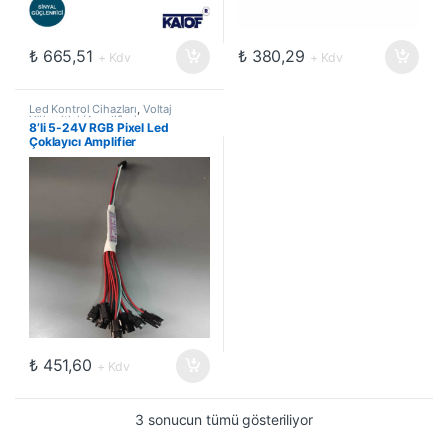
₺
665,51
₺
380,29
+ Kdv
+ Kdv
Led Kontrol Cihazları
,
Voltaj
Yükseltici (Amplifier)
8’li 5-24V RGB Pixel Led
Çoklayıcı Amplifier
₺
451,60
+ Kdv
3 sonucun tümü gösteriliyor