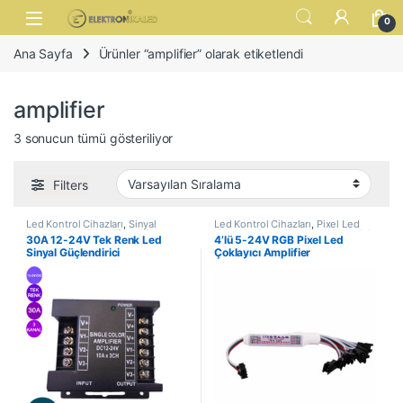
Skip to navigation
Skip to content
Open
0
Ana Sayfa
Ürünler “amplifier” olarak etiketlendi
amplifier
3 sonucun tümü gösteriliyor
Filters
Led Kontrol Cihazları
,
Sinyal
Led Kontrol Cihazları
,
Pixel Led
Yükselticiler (Amplifikatör)
Kontrol Cihazları
,
Voltaj Yükseltici
30A 12-24V Tek Renk Led
4’lü 5-24V RGB Pixel Led
(Amplifier)
Sinyal Güçlendirici
Çoklayıcı Amplifier