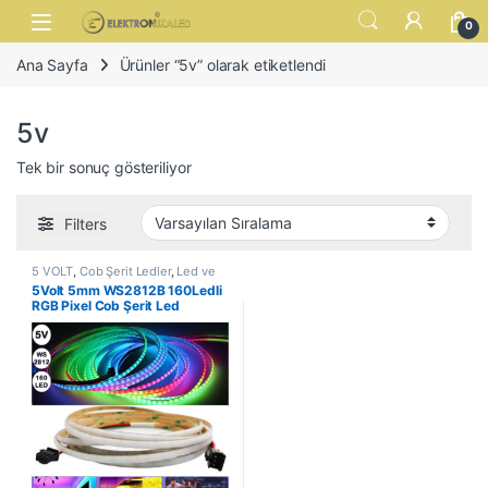
Skip to navigation
Skip to content
Open
0
Ana Sayfa
Ürünler “5v” olarak etiketlendi
5v
Tek bir sonuç gösteriliyor
Filters
5 VOLT
,
Cob Şerit Ledler
,
Led ve
Aydınlatma Çözümleri
,
Pixel Cob
5Volt 5mm WS2812B 160Ledli
Şerit Ledler
RGB Pixel Cob Şerit Led
(5Metre)