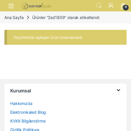
Skip to navigation
Skip to content
Open
0
Ana Sayfa
Ürünler “2sd1809” olarak etiketlendi
Seçiminizle eşleşen ürün bulunamadı.
Kurumsal
Hakkımızda
Elektronikaled Blog
KVKK Bilgilendirme
Gizlilik Politikası