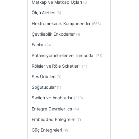
Matkap ve Matkap Uçları
(0)
Ölçü Aletleri
(5)
Elektromekanik Kompanentler
(566)
Çevrilebilir Enkoderler
(1)
Fanlar
(241)
Potansiyometreler ve Trimpotlar
(71)
Röleler ve Röle Soketleri
(14)
Ses Ürünleri
(3)
Soğutucular
(1)
Switch ve Anahtarlar
(229)
Entegre Devreler Ics
(44)
Embedded Entegreler
(7)
Güç Entegreleri
(19)