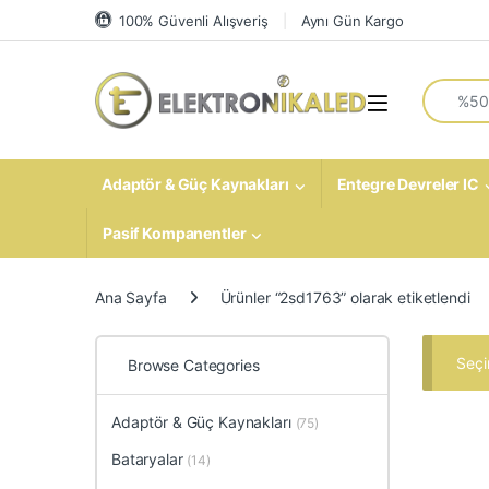
Skip to navigation
Skip to content
100% Güvenli Alışveriş
Aynı Gün Kargo
Search fo
Open
Adaptör & Güç Kaynakları
Entegre Devreler IC
Pasif Kompanentler
Ana Sayfa
Ürünler “2sd1763” olarak etiketlendi
Seçi
Browse Categories
Adaptör & Güç Kaynakları
(75)
Bataryalar
(14)