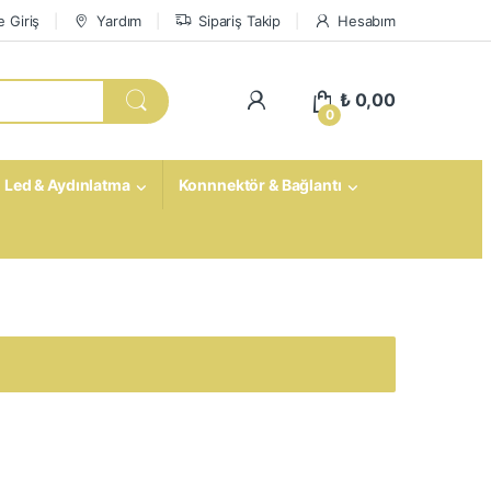
 Giriş
Yardım
Sipariş Takip
Hesabım
My Account
₺
0,00
0
Led & Aydınlatma
Konnnektör & Bağlantı