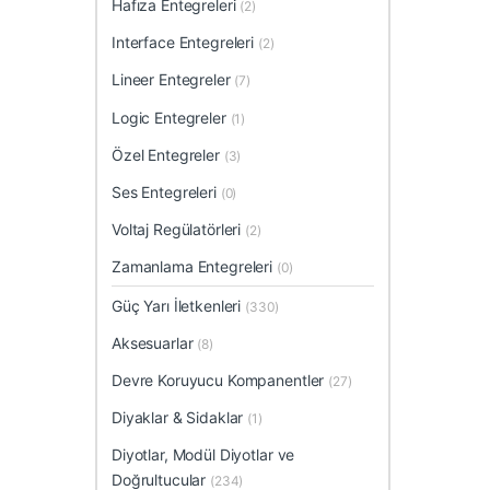
Hafıza Entegreleri
(2)
Interface Entegreleri
(2)
Lineer Entegreler
(7)
Logic Entegreler
(1)
Özel Entegreler
(3)
Ses Entegreleri
(0)
Voltaj Regülatörleri
(2)
Zamanlama Entegreleri
(0)
Güç Yarı İletkenleri
(330)
Aksesuarlar
(8)
Devre Koruyucu Kompanentler
(27)
Diyaklar & Sidaklar
(1)
Diyotlar, Modül Diyotlar ve
Doğrultucular
(234)