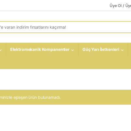
Üye Ol / Üye
r:
Elektromekanik Kompanentler
Güç Yarı İletkenleri
minizle eşleşen ürün bulunamadı.