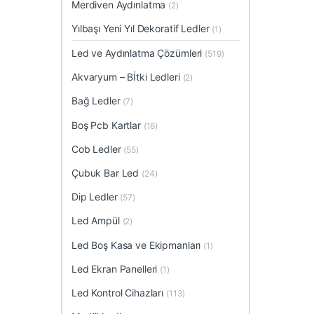
Merdiven Aydınlatma
(2)
Yılbaşı Yeni Yıl Dekoratif Ledler
(1)
Led ve Aydınlatma Çözümleri
(519)
Akvaryum – Bİtki Ledleri
(2)
Bağ Ledler
(7)
Boş Pcb Kartlar
(16)
Cob Ledler
(55)
Çubuk Bar Led
(24)
Dip Ledler
(57)
Led Ampül
(2)
Led Boş Kasa ve Ekipmanları
(1)
Led Ekran Panelleri
(1)
Led Kontrol Cihazları
(113)