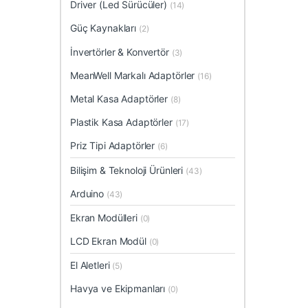
Driver (Led Sürücüler)
(14)
Güç Kaynakları
(2)
İnvertörler & Konvertör
(3)
MeanWell Markalı Adaptörler
(16)
Metal Kasa Adaptörler
(8)
Plastik Kasa Adaptörler
(17)
Priz Tipi Adaptörler
(6)
Bilişim & Teknoloji Ürünleri
(43)
Arduino
(43)
Ekran Modülleri
(0)
LCD Ekran Modül
(0)
El Aletleri
(5)
Havya ve Ekipmanları
(0)