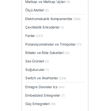
Matkap ve Matkap Uçları
(0)
Ölçü Aletleri
(5)
Elektromekanik Kompanentler
(566)
Çevrilebilir Enkoderler
(1)
Fanlar
(241)
Potansiyometreler ve Trimpotlar
(71)
Röleler ve Röle Soketleri
(14)
Ses Ürünleri
(3)
Soğutucular
(1)
Switch ve Anahtarlar
(229)
Entegre Devreler Ics
(44)
Embedded Entegreler
(7)
Güç Entegreleri
(19)