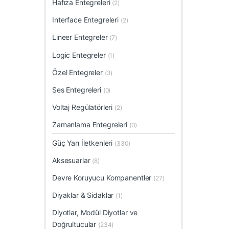
Hafıza Entegreleri
(2)
Interface Entegreleri
(2)
Lineer Entegreler
(7)
Logic Entegreler
(1)
Özel Entegreler
(3)
Ses Entegreleri
(0)
Voltaj Regülatörleri
(2)
Zamanlama Entegreleri
(0)
Güç Yarı İletkenleri
(330)
Aksesuarlar
(8)
Devre Koruyucu Kompanentler
(27)
Diyaklar & Sidaklar
(1)
Diyotlar, Modül Diyotlar ve
Doğrultucular
(234)