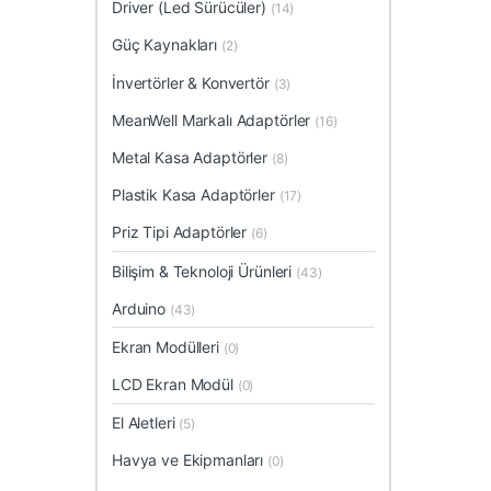
Driver (Led Sürücüler)
(14)
Güç Kaynakları
(2)
İnvertörler & Konvertör
(3)
MeanWell Markalı Adaptörler
(16)
Metal Kasa Adaptörler
(8)
Plastik Kasa Adaptörler
(17)
Priz Tipi Adaptörler
(6)
Bilişim & Teknoloji Ürünleri
(43)
Arduino
(43)
Ekran Modülleri
(0)
LCD Ekran Modül
(0)
El Aletleri
(5)
Havya ve Ekipmanları
(0)