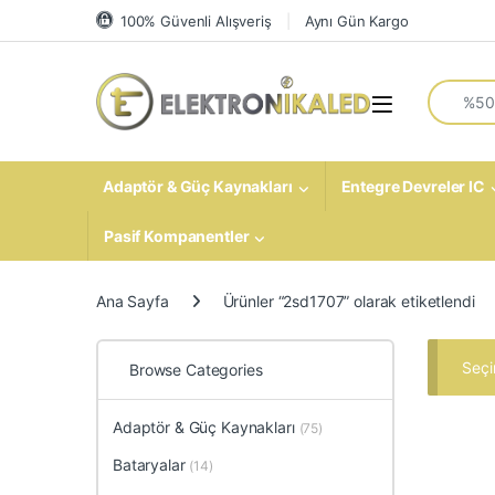
Skip to navigation
Skip to content
100% Güvenli Alışveriş
Aynı Gün Kargo
Search fo
Open
Adaptör & Güç Kaynakları
Entegre Devreler IC
Pasif Kompanentler
Ana Sayfa
Ürünler “2sd1707” olarak etiketlendi
Seçi
Browse Categories
Adaptör & Güç Kaynakları
(75)
Bataryalar
(14)