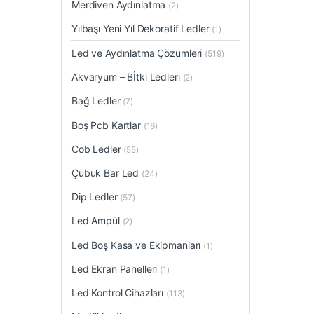
Merdiven Aydınlatma
(2)
Yılbaşı Yeni Yıl Dekoratif Ledler
(1)
Led ve Aydınlatma Çözümleri
(519)
Akvaryum – Bİtki Ledleri
(2)
Bağ Ledler
(7)
Boş Pcb Kartlar
(16)
Cob Ledler
(55)
Çubuk Bar Led
(24)
Dip Ledler
(57)
Led Ampül
(2)
Led Boş Kasa ve Ekipmanları
(1)
Led Ekran Panelleri
(1)
Led Kontrol Cihazları
(113)