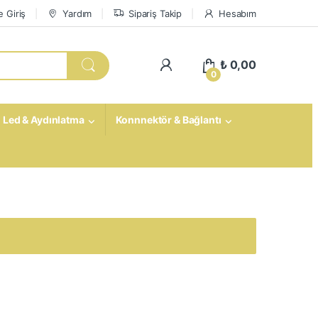
 Giriş
Yardım
Sipariş Takip
Hesabım
My Account
₺
0,00
0
Led & Aydınlatma
Konnnektör & Bağlantı