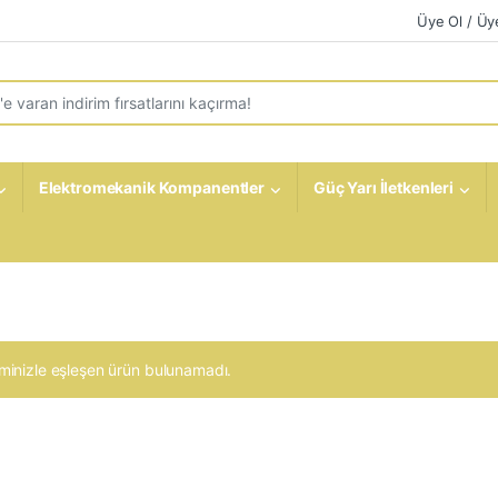
Üye Ol / Üye
r:
Elektromekanik Kompanentler
Güç Yarı İletkenleri
minizle eşleşen ürün bulunamadı.