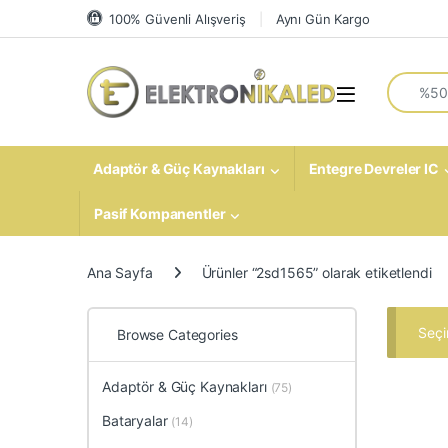
Skip to navigation
Skip to content
100% Güvenli Alışveriş
Aynı Gün Kargo
Search fo
Open
Adaptör & Güç Kaynakları
Entegre Devreler IC
Pasif Kompanentler
Ana Sayfa
Ürünler “2sd1565” olarak etiketlendi
Seçi
Browse Categories
Adaptör & Güç Kaynakları
(75)
Bataryalar
(14)