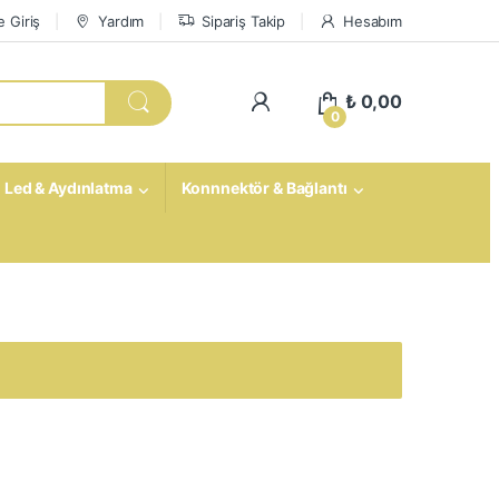
 Giriş
Yardım
Sipariş Takip
Hesabım
My Account
₺
0,00
0
Led & Aydınlatma
Konnnektör & Bağlantı