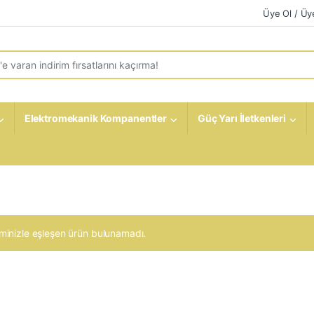
Üye Ol / Üye
r:
Elektromekanik Kompanentler
Güç Yarı İletkenleri
minizle eşleşen ürün bulunamadı.