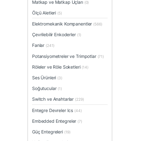
Matkap ve Matkap Uçları
(0)
Ölçü Aletleri
(5)
Elektromekanik Kompanentler
(566)
Çevrilebilir Enkoderler
(1)
Fanlar
(241)
Potansiyometreler ve Trimpotlar
(71)
Röleler ve Röle Soketleri
(14)
Ses Ürünleri
(3)
Soğutucular
(1)
Switch ve Anahtarlar
(229)
Entegre Devreler Ics
(44)
Embedded Entegreler
(7)
Güç Entegreleri
(19)