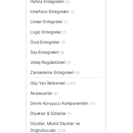
Hafıza Entegreleri
(2)
Interface Entegreleri
(2)
Lineer Entegreler
(7)
Logic Entegreler
(1)
Özel Entegreler
(3)
Ses Entegreleri
(0)
Voltaj Regülatörleri
(2)
Zamanlama Entegreleri
(0)
Güç Yarı İletkenleri
(330)
Aksesuarlar
(8)
Devre Koruyucu Kompanentler
(27)
Diyaklar & Sidaklar
(1)
Diyotlar, Modül Diyotlar ve
Doğrultucular
(234)