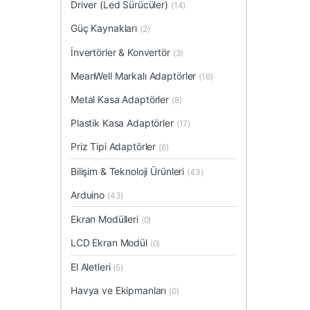
Driver (Led Sürücüler)
(14)
Güç Kaynakları
(2)
İnvertörler & Konvertör
(3)
MeanWell Markalı Adaptörler
(16)
Metal Kasa Adaptörler
(8)
Plastik Kasa Adaptörler
(17)
Priz Tipi Adaptörler
(6)
Bilişim & Teknoloji Ürünleri
(43)
Arduino
(43)
Ekran Modülleri
(0)
LCD Ekran Modül
(0)
El Aletleri
(5)
Havya ve Ekipmanları
(0)