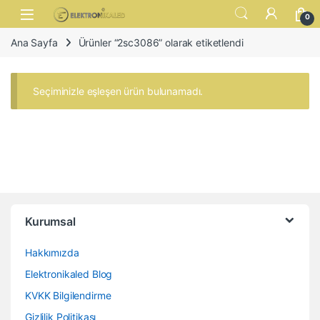
Skip to navigation
Skip to content
Open
0
Ana Sayfa
Ürünler “2sc3086” olarak etiketlendi
Seçiminizle eşleşen ürün bulunamadı.
Kurumsal
Hakkımızda
Elektronikaled Blog
KVKK Bilgilendirme
Gizlilik Politikası