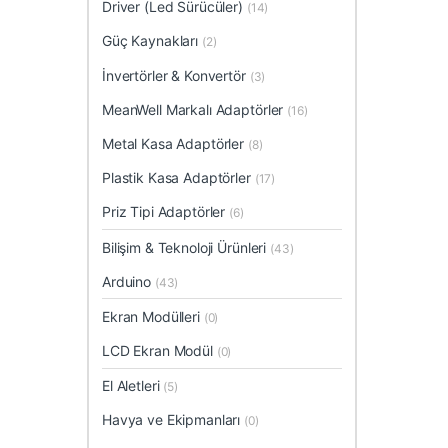
Driver (Led Sürücüler)
(14)
Güç Kaynakları
(2)
İnvertörler & Konvertör
(3)
MeanWell Markalı Adaptörler
(16)
Metal Kasa Adaptörler
(8)
Plastik Kasa Adaptörler
(17)
Priz Tipi Adaptörler
(6)
Bilişim & Teknoloji Ürünleri
(43)
Arduino
(43)
Ekran Modülleri
(0)
LCD Ekran Modül
(0)
El Aletleri
(5)
Havya ve Ekipmanları
(0)