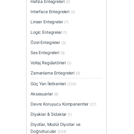
Hafıza Entegreleri
(2)
Interface Entegreleri
(2)
Lineer Entegreler
(7)
Logic Entegreler
(1)
Özel Entegreler
(3)
Ses Entegreleri
(0)
Voltaj Regülatörleri
(2)
Zamanlama Entegreleri
(0)
Güç Yarı İletkenleri
(330)
Aksesuarlar
(8)
Devre Koruyucu Kompanentler
(27)
Diyaklar & Sidaklar
(1)
Diyotlar, Modül Diyotlar ve
Doğrultucular
(234)