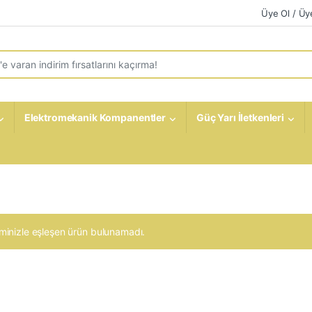
Üye Ol / Üye
r:
Elektromekanik Kompanentler
Güç Yarı İletkenleri
minizle eşleşen ürün bulunamadı.