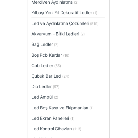
Merdiven Aydınlatma
(2)
Yılbaşı Yeni Yıl Dekoratif Ledler
(1)
Led ve Aydınlatma Çözümleri
(519)
Akvaryum – Bİtki Ledleri
(2)
Bağ Ledler
(7)
Boş Pcb Kartlar
(16)
Cob Ledler
(55)
Çubuk Bar Led
(24)
Dip Ledler
(57)
Led Ampül
(2)
Led Boş Kasa ve Ekipmanları
(1)
Led Ekran Panelleri
(1)
Led Kontrol Cihazları
(113)