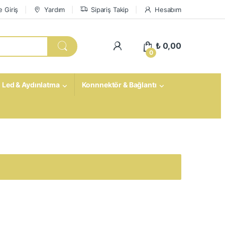
 Giriş
Yardım
Sipariş Takip
Hesabım
My Account
₺
0,00
0
Led & Aydınlatma
Konnnektör & Bağlantı