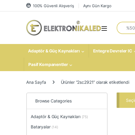
Skip to navigation
Skip to content
100% Güvenli Alışveriş
Aynı Gün Kargo
Search fo
Open
Adaptör & Güç Kaynakları
Entegre Devreler IC
Pasif Kompanentler
Ana Sayfa
Ürünler “2sc2921” olarak etiketlendi
Seçi
Browse Categories
Adaptör & Güç Kaynakları
(75)
Bataryalar
(14)