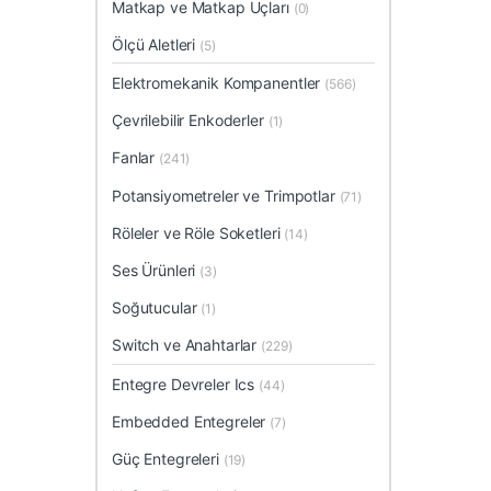
Matkap ve Matkap Uçları
(0)
Ölçü Aletleri
(5)
Elektromekanik Kompanentler
(566)
Çevrilebilir Enkoderler
(1)
Fanlar
(241)
Potansiyometreler ve Trimpotlar
(71)
Röleler ve Röle Soketleri
(14)
Ses Ürünleri
(3)
Soğutucular
(1)
Switch ve Anahtarlar
(229)
Entegre Devreler Ics
(44)
Embedded Entegreler
(7)
Güç Entegreleri
(19)