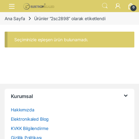
Skip to navigation
Skip to content
Open
0
Ana Sayfa
Ürünler “2sc2898” olarak etiketlendi
Seçiminizle eşleşen ürün bulunamadı.
Kurumsal
Hakkımızda
Elektronikaled Blog
KVKK Bilgilendirme
Gizlilik Politikası