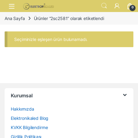
Skip to navigation
Skip to content
Open
0
Ana Sayfa
Ürünler “2sc2581” olarak etiketlendi
Seçiminizle eşleşen ürün bulunamadı.
Kurumsal
Hakkımızda
Elektronikaled Blog
KVKK Bilgilendirme
Gizlilik Politikası