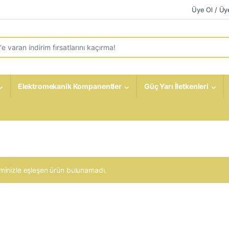
Üye Ol / Üye
r:
Elektromekanik Kompanentler
Güç Yarı İletkenleri
minizle eşleşen ürün bulunamadı.