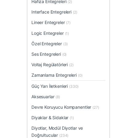
Hafıza Entegreleri
(2)
Interface Entegreleri
(2)
Lineer Entegreler
(7)
Logic Entegreler
(1)
Özel Entegreler
(3)
Ses Entegreleri
(0)
Voltaj Regülatörleri
(2)
Zamanlama Entegreleri
(0)
Güç Yarı İletkenleri
(330)
Aksesuarlar
(8)
Devre Koruyucu Kompanentler
(27)
Diyaklar & Sidaklar
(1)
Diyotlar, Modül Diyotlar ve
Doğrultucular
(234)