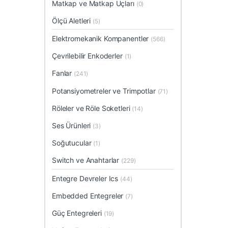
Matkap ve Matkap Uçları
(0)
Ölçü Aletleri
(5)
Elektromekanik Kompanentler
(566)
Çevrilebilir Enkoderler
(1)
Fanlar
(241)
Potansiyometreler ve Trimpotlar
(71)
Röleler ve Röle Soketleri
(14)
Ses Ürünleri
(3)
Soğutucular
(1)
Switch ve Anahtarlar
(229)
Entegre Devreler Ics
(44)
Embedded Entegreler
(7)
Güç Entegreleri
(19)