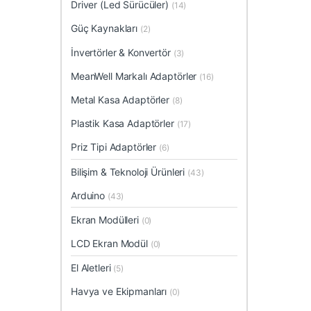
Driver (Led Sürücüler)
(14)
Güç Kaynakları
(2)
İnvertörler & Konvertör
(3)
MeanWell Markalı Adaptörler
(16)
Metal Kasa Adaptörler
(8)
Plastik Kasa Adaptörler
(17)
Priz Tipi Adaptörler
(6)
Bilişim & Teknoloji Ürünleri
(43)
Arduino
(43)
Ekran Modülleri
(0)
LCD Ekran Modül
(0)
El Aletleri
(5)
Havya ve Ekipmanları
(0)