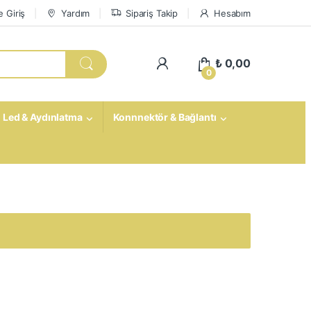
 Giriş
Yardım
Sipariş Takip
Hesabım
My Account
₺
0,00
0
Led & Aydınlatma
Konnnektör & Bağlantı