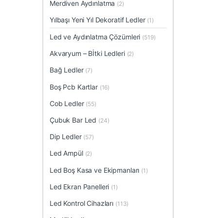
Merdiven Aydınlatma
(2)
Yılbaşı Yeni Yıl Dekoratif Ledler
(1)
Led ve Aydınlatma Çözümleri
(519)
Akvaryum – Bİtki Ledleri
(2)
Bağ Ledler
(7)
Boş Pcb Kartlar
(16)
Cob Ledler
(55)
Çubuk Bar Led
(24)
Dip Ledler
(57)
Led Ampül
(2)
Led Boş Kasa ve Ekipmanları
(1)
Led Ekran Panelleri
(1)
Led Kontrol Cihazları
(113)