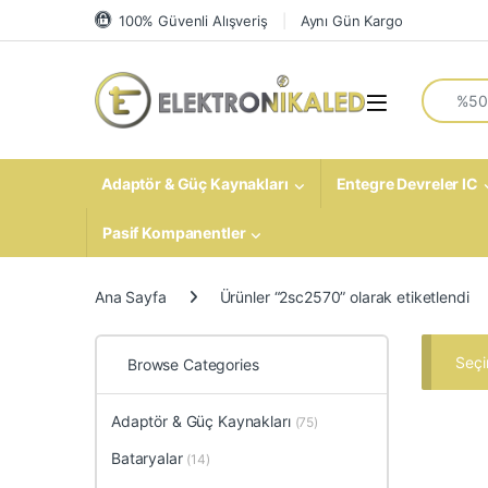
Skip to navigation
Skip to content
100% Güvenli Alışveriş
Aynı Gün Kargo
Search fo
Open
Adaptör & Güç Kaynakları
Entegre Devreler IC
Pasif Kompanentler
Ana Sayfa
Ürünler “2sc2570” olarak etiketlendi
Seçi
Browse Categories
Adaptör & Güç Kaynakları
(75)
Bataryalar
(14)