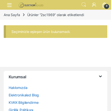
Skip to navigation
Skip to content
Open
0
Ana Sayfa
Ürünler “2sc1969” olarak etiketlendi
Seçiminizle eşleşen ürün bulunamadı.
Kurumsal
Hakkımızda
Elektronikaled Blog
KVKK Bilgilendirme
Gizlilik Politikası