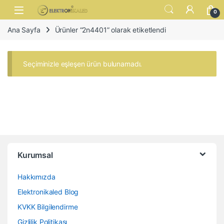
Skip to navigation
Skip to content
Open
0
Ana Sayfa
Ürünler “2n4401” olarak etiketlendi
Seçiminizle eşleşen ürün bulunamadı.
Kurumsal
Hakkımızda
Elektronikaled Blog
KVKK Bilgilendirme
Gizlilik Politikası