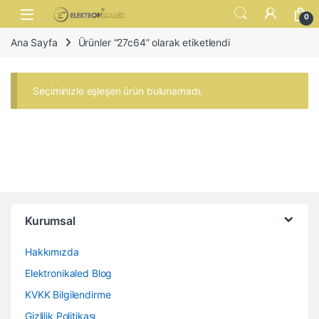
Skip to navigation
Skip to content
Open
0
Ana Sayfa
Ürünler “27c64” olarak etiketlendi
Seçiminizle eşleşen ürün bulunamadı.
Kurumsal
Hakkımızda
Elektronikaled Blog
KVKK Bilgilendirme
Gizlilik Politikası