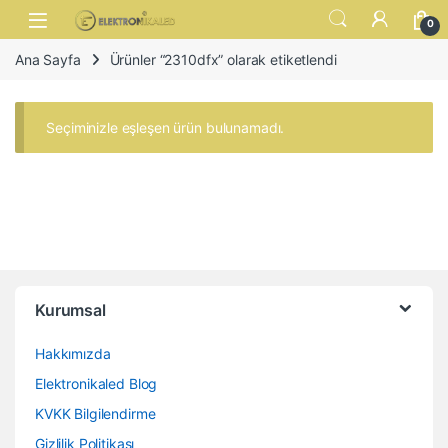
Skip to navigation
Skip to content
Open
0
Ana Sayfa
Ürünler “2310dfx” olarak etiketlendi
Seçiminizle eşleşen ürün bulunamadı.
Kurumsal
Hakkımızda
Elektronikaled Blog
KVKK Bilgilendirme
Gizlilik Politikası