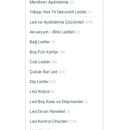
Merdiven Aydınlatma
(2)
Yılbaşı Yeni Yıl Dekoratif Ledler
(1)
Led ve Aydınlatma Çözümleri
(519)
Akvaryum – Bİtki Ledleri
(2)
Bağ Ledler
(7)
Boş Pcb Kartlar
(16)
Cob Ledler
(55)
Çubuk Bar Led
(24)
Dip Ledler
(57)
Led Ampül
(2)
Led Boş Kasa ve Ekipmanları
(1)
Led Ekran Panelleri
(1)
Led Kontrol Cihazları
(113)