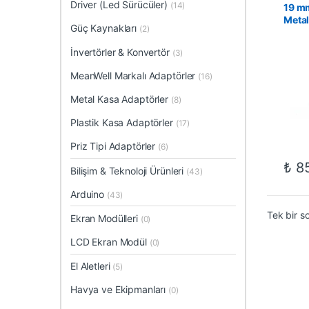
Driver (Led Sürücüler)
On-Off
(14)
19 m
Anahta
Metal
Güç Kaynakları
(2)
İnvertörler & Konvertör
(3)
MeanWell Markalı Adaptörler
(16)
Metal Kasa Adaptörler
(8)
Plastik Kasa Adaptörler
(17)
Priz Tipi Adaptörler
(6)
₺
85
Bilişim & Teknoloji Ürünleri
(43)
Arduino
(43)
Tek bir s
Ekran Modülleri
(0)
LCD Ekran Modül
(0)
El Aletleri
(5)
Havya ve Ekipmanları
(0)