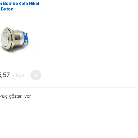
 Butonlar
,
Switch ve
m Bombe Kafa Nikel
rlar
 Buton
,57
+ Kdv
onuç gösteriliyor