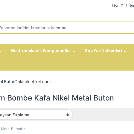
Üye Ol / Üye
r:
Elektromekanik Kompanentler
Güç Yarı İletkenleri
 Buton” olarak etiketlendi
m Bombe Kafa Nikel Metal Buton
Metal Butonlar
,
omekanik Kompanentler
,