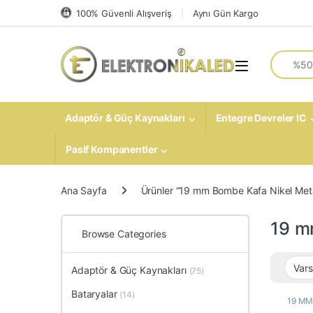
Skip to navigation
Skip to content
100% Güvenli Alışveriş
Aynı Gün Kargo
Search fo
Open
Adaptör & Güç Kaynakları
Entegre Devreler IC
Pasif Kompanentler
Ana Sayfa
Ürünler “19 mm Bombe Kafa Nikel Metal
19 m
Browse Categories
Adaptör & Güç Kaynakları
(75)
Bataryalar
(14)
19 MM 
Elektr