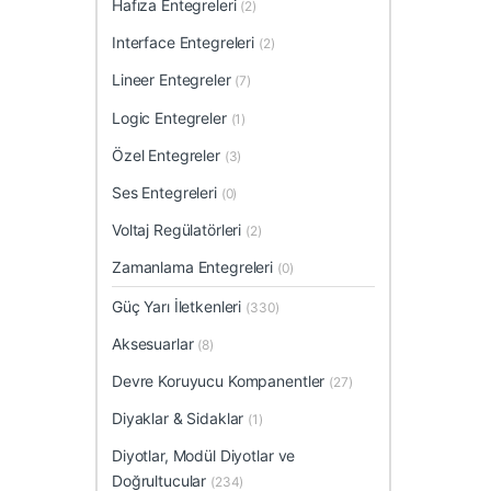
Hafıza Entegreleri
(2)
Interface Entegreleri
(2)
Lineer Entegreler
(7)
Logic Entegreler
(1)
Özel Entegreler
(3)
Ses Entegreleri
(0)
Voltaj Regülatörleri
(2)
Zamanlama Entegreleri
(0)
Güç Yarı İletkenleri
(330)
Aksesuarlar
(8)
Devre Koruyucu Kompanentler
(27)
Diyaklar & Sidaklar
(1)
Diyotlar, Modül Diyotlar ve
Doğrultucular
(234)