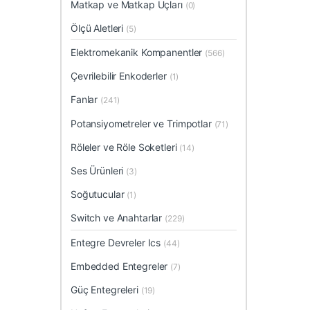
Matkap ve Matkap Uçları
(0)
Ölçü Aletleri
(5)
Elektromekanik Kompanentler
(566)
Çevrilebilir Enkoderler
(1)
Fanlar
(241)
Potansiyometreler ve Trimpotlar
(71)
Röleler ve Röle Soketleri
(14)
Ses Ürünleri
(3)
Soğutucular
(1)
Switch ve Anahtarlar
(229)
Entegre Devreler Ics
(44)
Embedded Entegreler
(7)
Güç Entegreleri
(19)