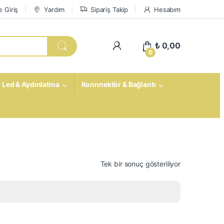
 Giriş
Yardım
Sipariş Takip
Hesabım
My Account
₺
0,00
0
Led & Aydınlatma
Konnnektör & Bağlantı
Tek bir sonuç gösteriliyor