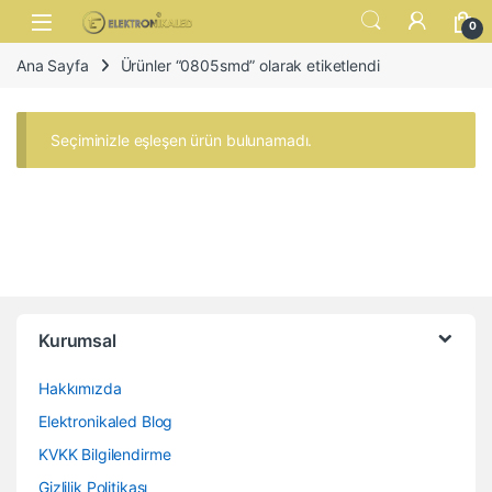
Skip to navigation
Skip to content
Open
0
Ana Sayfa
Ürünler “0805smd” olarak etiketlendi
Seçiminizle eşleşen ürün bulunamadı.
Kurumsal
Hakkımızda
Elektronikaled Blog
KVKK Bilgilendirme
Gizlilik Politikası