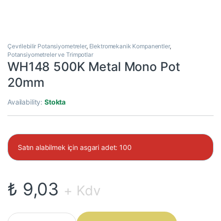
Çevrilebilir Potansiyometreler
,
Elektromekanik Kompanentler
,
Potansiyometreler ve Trimpotlar
WH148 500K Metal Mono Pot
20mm
Availability:
Stokta
Satın alabilmek için asgari adet: 100
₺
9,03
+ Kdv
WH148 500K Metal Mono Pot 20mm quantity