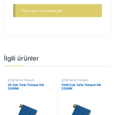
There are no reviews yet.
İlgili ürünler
3296 Serisi Trimpot
,
3296 Serisi Trimpot
,
Elektromekanik Kompanentler
,
Elektromekanik Kompanentler
,
2K Çok Turlu Trimpot Dik
100K Çok Turlu Trimpot Dik
Potansiyometreler ve Trimpotlar
,
Potansiyometreler ve Trimpotlar
,
3296W
3296W
Trimpot Potansiyometreler
Trimpot Potansiyometreler