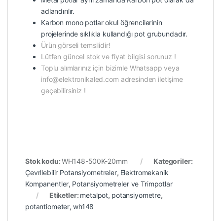
adlandırılır.
Karbon mono potlar okul öğrencilerinin
projelerinde sıklıkla kullandığı pot grubundadır.
Ürün görseli temsilidir!
Lütfen güncel stok ve fiyat bilgisi sorunuz !
Toplu alımlarınız için bizimle Whatsapp veya
info@elektronikaled.com adresinden iletişime
geçebilirsiniz !
Stok kodu:
WH148-500K-20mm
Kategoriler:
Çevrilebilir Potansiyometreler
,
Elektromekanik
Kompanentler
,
Potansiyometreler ve Trimpotlar
Etiketler:
metalpot
,
potansiyometre
,
potantiometer
,
wh148