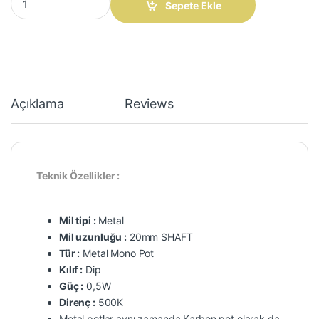
Sepete Ekle
Açıklama
Reviews
Teknik Özellikler :
Mil tipi :
Metal
Mil uzunluğu :
20mm SHAFT
Tür :
Metal Mono Pot
Kılıf :
Dip
Güç :
0,5W
Direnç :
500K
Metal potlar aynı zamanda Karbon pot olarak da