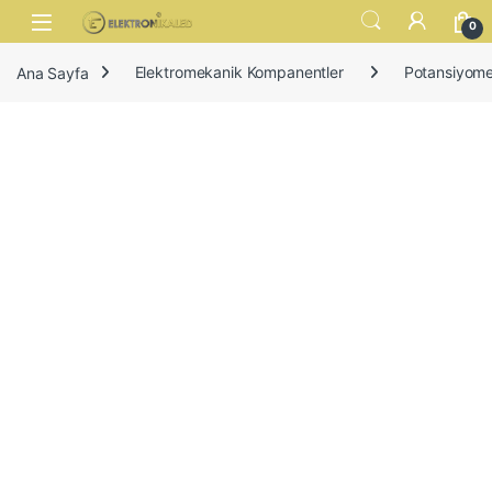
Skip to navigation
Skip to content
Open
0
Ana Sayfa
Elektromekanik Kompanentler
Potansiyomet