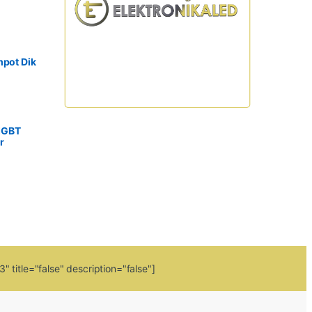
mpot Dik
IGBT
r
 title="false" description="false"]