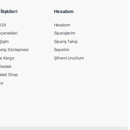
lişkileri
Hesabım
024
Hesabım
çenekleri
Siparişlerim
ğişim
Sipariş Takip
atış Sözleşmesi
Sepetim
ve Kargo
Şifremi Unuttum
Destek
kaled Shop
sı