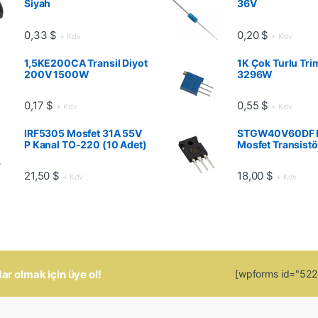
Siyah
36V
0,33
$
0,20
$
+ Kdv
+ Kdv
1,5KE200CA Transil Diyot
1K Çok Turlu Tri
200V 1500W
3296W
0,17
$
0,55
$
+ Kdv
+ Kdv
IRF5305 Mosfet 31A 55V
STGW40V60DF 
P Kanal TO-220 (10 Adet)
Mosfet Transistö
21,50
$
18,00
$
+ Kdv
+ Kdv
 olmak için üye ol!
[wpforms id="5223"