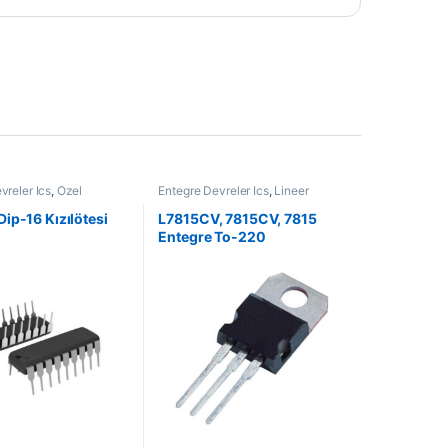
vreler Ics
,
Özel
Entegre Devreler Ics
,
Lineer
Entegreler
ip-16 Kızılötesi
L7815CV, 7815CV, 7815
Entegre To-220