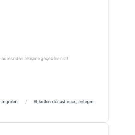
dresinden iletişime geçebilirsiniz !
tegreleri
Etiketler:
dönüştürücü
,
entegre
,