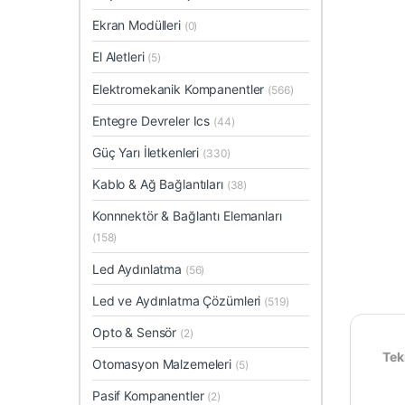
Ekran Modülleri
(0)
El Aletleri
(5)
Elektromekanik Kompanentler
(566)
Entegre Devreler Ics
(44)
Güç Yarı İletkenleri
(330)
Kablo & Ağ Bağlantıları
(38)
Konnnektör & Bağlantı Elemanları
(158)
Led Aydınlatma
(56)
Led ve Aydınlatma Çözümleri
(519)
Opto & Sensör
(2)
Tekn
Otomasyon Malzemeleri
(5)
Pasif Kompanentler
(2)