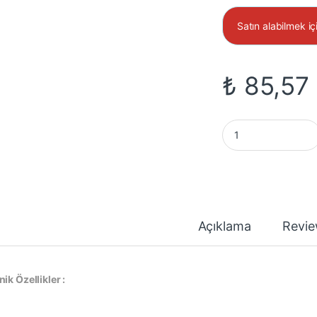
Satın alabilmek iç
₺
85,57
TNY267GN, TNY267G
Açıklama
Revi
ik Özellikler :