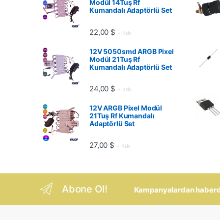
Modül 14Tuş Rf
Kumandalı Adaptörlü Set
22,00
$
+ Kdv
12V 5050smd ARGB Pixel
Modül 21Tuş Rf
Kumandalı Adaptörlü Set
24,00
$
+ Kdv
12V ARGB Pixel Modül
21Tuş Rf Kumandalı
Adaptörlü Set
27,00
$
+ Kdv
Abone Ol!
Kampanyalardan haberdar