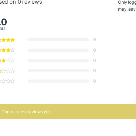
sed on 0 reviews
Only log
may leav
.0
all
0
0
0
0
0
There are no reviews yet.