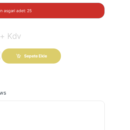
in asgari adet: 25
+ Kdv
, TNY26 Entegre quantity
Sepete Ekle
ews