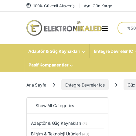
Skip to navigation
Skip to content
100% Güvenli Alışveriş
Aynı Gün Kargo
Search fo
Open
Adaptör & Güç Kaynakları
Entegre Devreler IC
Pasif Kompanentler
Ana Sayfa
Entegre Devreler Ics
Güç 
Show All Categories
Adaptör & Güç Kaynakları
(75)
Bilişim & Teknoloji Ürünleri
(43)