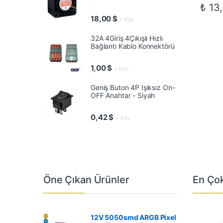
₺
13,
18,00
$
+ Kdv
32A 4Giriş 4Çıkışlı Hızlı
Bağlantı Kablo Konnektörü
1,00
$
+ Kdv
Geniş Buton 4P Işıksız On-
OFF Anahtar - Siyah
0,42
$
+ Kdv
Öne Çıkan Ürünler
En Çok
12V 5050smd ARGB Pixel