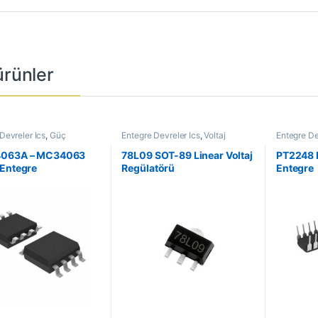
 ürünler
Devreler Ics
,
Güç
Entegre Devreler Ics
,
Voltaj
Entegre De
eri
Regülatörleri
Entegreler
063A – MC34063
78L09 SOT-89 Linear Voltaj
PT2248 D
Entegre
Regülatörü
Entegre