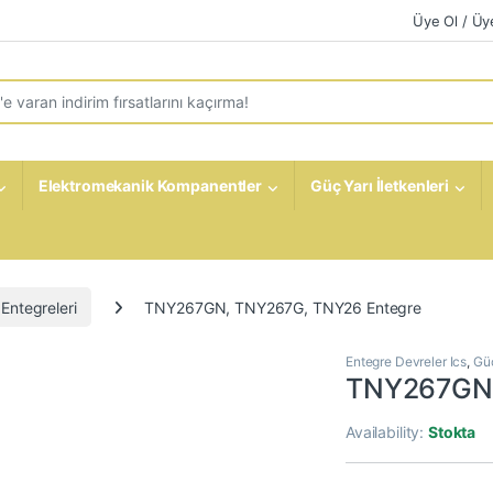
Üye Ol / Üye
r:
Elektromekanik Kompanentler
Güç Yarı İletkenleri
Entegreleri
TNY267GN, TNY267G, TNY26 Entegre
Entegre Devreler Ics
,
Güç
TNY267GN,
Availability:
Stokta