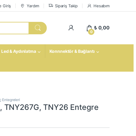
 Giriş
Yardım
Sipariş Takip
Hesabım
My Account
₺
0,00
0
Led & Aydınlatma
Konnnektör & Bağlantı
 Entegreleri
 TNY267G, TNY26 Entegre