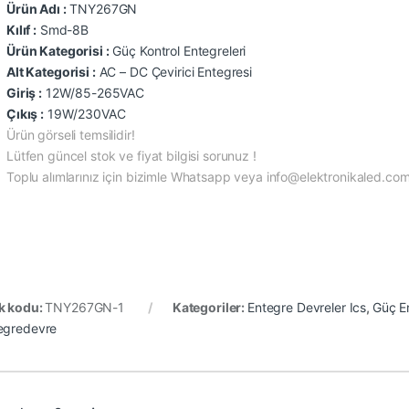
Ürün Adı :
TNY267GN
Kılıf :
Smd-8B
Ürün Kategorisi :
Güç Kontrol Entegreleri
Alt Kategorisi :
AC – DC Çevirici Entegresi
Giriş :
12W/85-265VAC
Çıkış :
19W/230VAC
Ürün görseli temsilidir!
Lütfen güncel stok ve fiyat bilgisi sorunuz !
Toplu alımlarınız için bizimle Whatsapp veya info@elektronikaled.com a
k kodu:
TNY267GN-1
Kategoriler:
Entegre Devreler Ics
,
Güç En
egredevre