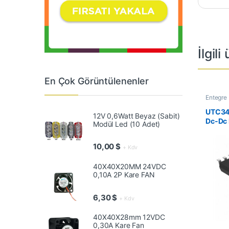
İlgili
En Çok Görüntülenenler
Entegre 
Entegrel
UTC34
12V 0,6Watt Beyaz (Sabit)
Dc-Dc 
Modül Led (10 Adet)
10,00
$
+ Kdv
40X40X20MM 24VDC
0,10A 2P Kare FAN
6,30
$
+ Kdv
40X40X28mm 12VDC
0,30A Kare Fan