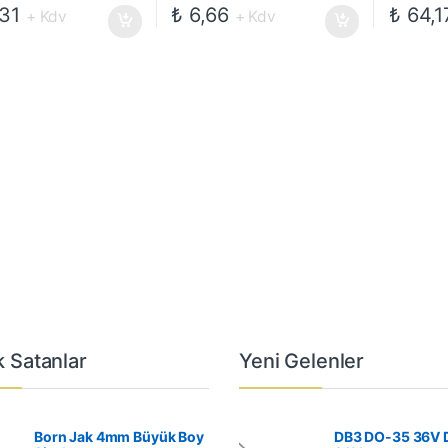
31
₺
6,66
₺
64,1
+ Kdv
+ Kdv
 Satanlar
Yeni Gelenler
Born Jak 4mm Büyük Boy
DB3 DO-35 36V 