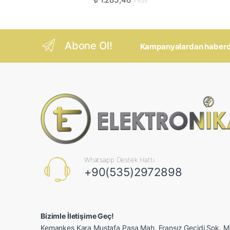
+ Kdv
Abone Ol!
Kampanyalardan haberdar
Whatsapp Destek Hattı
+90(535)2972898
Bizimle İletişime Geç!
Kemankeş Kara Mustafa Paşa Mah. Fransız Geçidi Sok.