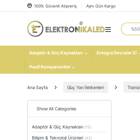
Skip to navigation
Skip to content
100% Güvenli Alışveriş
Aynı Gün Kargo
Search fo
Open
Adaptör & Güç Kaynakları
Entegre Devreler IC
Pasif Kompanentler
Ana Sayfa
Güç Yarı İletkenleri
Transi
Show All Categories
Adaptör & Güç Kaynakları
(75)
Bilişim & Teknoloji Ürünleri
(43)