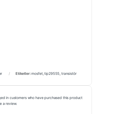
er
Etiketler:
mosfet
,
tip29555
,
transistör
ged in customers who have purchased this product
e a review.