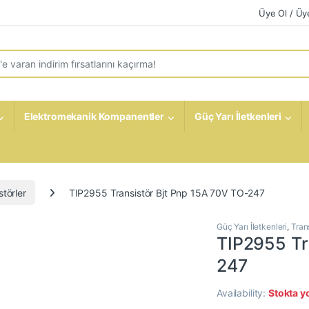
Üye Ol / Üye
r:
Elektromekanik Kompanentler
Güç Yarı İletkenleri
störler
TIP2955 Transistör Bjt Pnp 15A 70V TO-247
Güç Yarı İletkenleri
,
Trans
TIP2955 Tr
247
Availability:
Stokta y