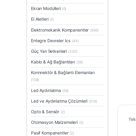
Ekran Modülleri
(0)
El Aletleri
(5)
Elektromekanik Kompanentler
(566)
Entegre Devreler Ics
(44)
Güç Yarı İletkenleri
(330)
Kablo & Ağ Bağlantıları
(38)
Konnnektör & Bağlantı Elemanları
(158)
Led Aydınlatma
(56)
Led ve Aydınlatma Çözümleri
(519)
Opto & Sensör
(2)
Tek
Otomasyon Malzemeleri
(5)
Pasif Kompanentler
(2)