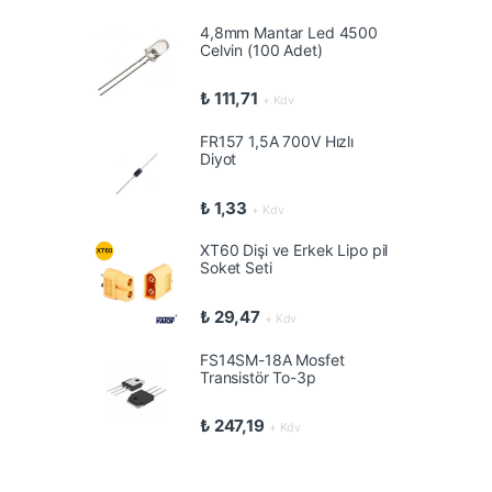
4,8mm Mantar Led 4500
Celvin (100 Adet)
₺
111,71
+ Kdv
FR157 1,5A 700V Hızlı
Diyot
₺
1,33
+ Kdv
XT60 Dişi ve Erkek Lipo pil
Soket Seti
₺
29,47
+ Kdv
FS14SM-18A Mosfet
Transistör To-3p
₺
247,19
+ Kdv