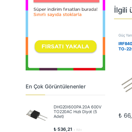
İlgili
Güç Yarı 
IRF84
TO-22
En Çok Görüntülenenler
DHG20I600PA 20A 600V
TO220AC Hızlı Diyot (5
₺
66
Adet)
₺
536,21
+ Kdv