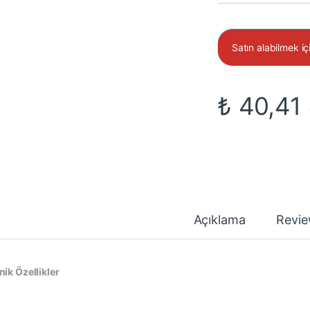
Satın alabilmek i
₺
40,41
Açıklama
Revi
nik Özellikler