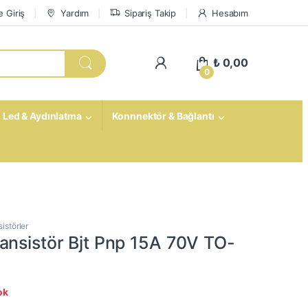
 Giriş
Yardım
Sipariş Takip
Hesabım
My Account
₺
0,00
0
Led & Aydınlatma
Konnnektör & Bağlantı
istörler
ansistör Bjt Pnp 15A 70V TO-
ok