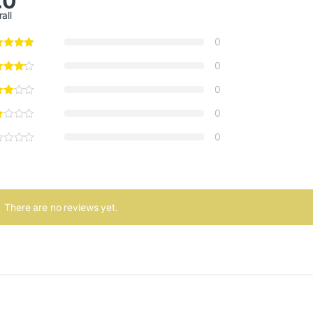
.0
all
0
0
0
0
0
There are no reviews yet.