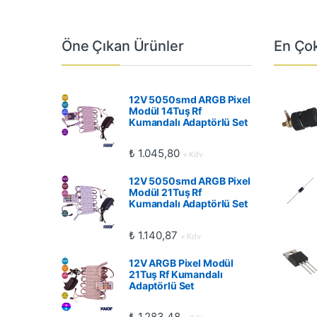
Öne Çıkan Ürünler
En Çok
12V 5050smd ARGB Pixel
Modül 14Tuş Rf
Kumandalı Adaptörlü Set
₺
1.045,80
+ Kdv
12V 5050smd ARGB Pixel
Modül 21Tuş Rf
Kumandalı Adaptörlü Set
₺
1.140,87
+ Kdv
12V ARGB Pixel Modül
21Tuş Rf Kumandalı
Adaptörlü Set
₺
1.283,48