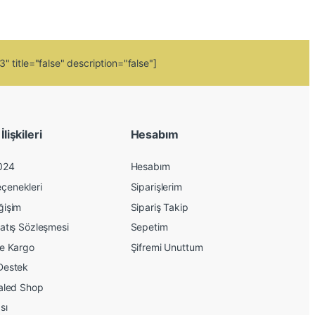
 title="false" description="false"]
lişkileri
Hesabım
024
Hesabım
çenekleri
Siparişlerim
ğişim
Sipariş Takip
atış Sözleşmesi
Sepetim
ve Kargo
Şifremi Unuttum
Destek
kaled Shop
sı