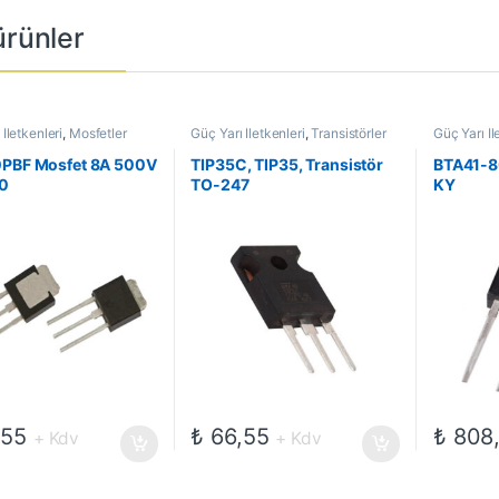
 ürünler
İletkenleri
,
Mosfetler
Güç Yarı İletkenleri
,
Transistörler
Güç Yarı İl
0PBF Mosfet 8A 500V
TIP35C, TIP35, Transistör
BTA41-8
0
TO-247
KY
,55
₺
66,55
₺
808,
+ Kdv
+ Kdv