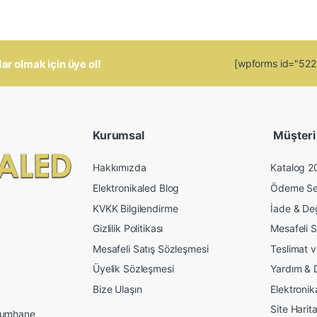
 olmak için üye ol!
[wpforms id="5223"
Kurumsal
Müşteri İ
Hakkımızda
Katalog 2
Elektronikaled Blog
Ödeme Se
KVKK Bilgilendirme
İade & De
Gizlilik Politikası
Mesafeli S
Mesafeli Satış Sözleşmesi
Teslimat 
Üyelik Sözleşmesi
Yardım & 
Bize Ulaşın
Elektroni
Site Harita
 Mumhane