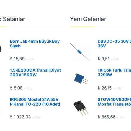
 Satanlar
Yeni Gelenler
Born Jak 4mm Büyük Boy
DB3 DO-35 36V 
Siyah
36V
₺
15,69
₺
9,51
+ Kdv
+ Kdv
1,5KE200CA Transil Diyot
1K Çok Turlu Tri
200V 1500W
3296W
₺
8,08
₺
26,15
+ Kdv
+ Kdv
IRF5305 Mosfet 31A 55V
STGW40V60DF 
P Kanal TO-220 (10 Adet)
Mosfet Transistö
₺
1.022,03
₺
855,66
+ Kdv
+ Kdv