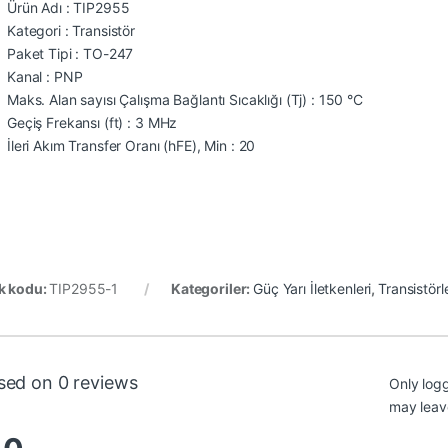
Ürün Adı : TIP2955
Kategori : Transistör
Paket Tipi : TO-247
Kanal : PNP
Maks. Alan sayısı Çalışma Bağlantı Sıcaklığı (Tj) : 150 °C
Geçiş Frekansı (ft) : 3 MHz
İleri Akım Transfer Oranı (hFE), Min : 20
k kodu:
TIP2955-1
Kategoriler:
Güç Yarı İletkenleri
,
Transistörl
sed on 0 reviews
Only log
may leav