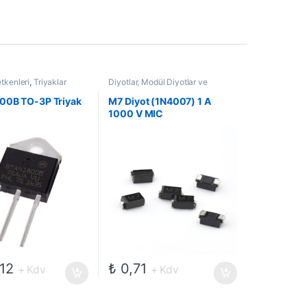
etkenleri
,
Triyaklar
Diyotlar, Modül Diyotlar ve
Doğrultucular
,
Genel Amaçlı
Diyotlar
,
Güç Yarı İletkenleri
00B TO-3P Triyak
M7 Diyot (1N4007) 1 A
1000 V MIC
12
₺
0,71
+ Kdv
+ Kdv