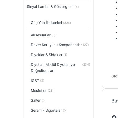
Sinyal Lamba & Göstergeler
(4)
Güç Yarı İletkenleri
(330)
Aksesuarlar
(8)
Devre Koruyucu Kompanentler
(27)
Diyaklar & Sidaklar
(1)
Diyotlar, Modül Diyotlar ve
(234)
Doğrultucular
Sto
IGBT
(3)
Mosfetler
(23)
Ba
Şalter
(5)
Seramik Sigortalar
(0)