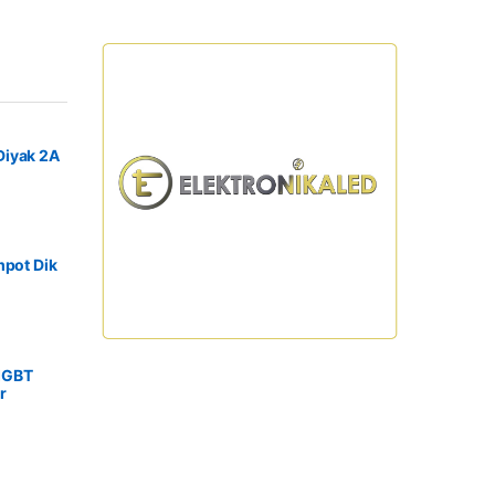
Diyak 2A
mpot Dik
IGBT
r