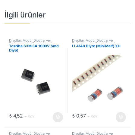
İlgili ürünler
Diyotlar, Modül Diyotlar ve
Diyotlar, Modül Diyotlar ve
Doğrultucular
,
Genel Amaçlı
Doğrultucular
,
Genel Amaçlı
Toshiba S3M 3A 1000V Smd
LL4148 Diyot (Mini Melf) XH
Diyotlar
,
Güç Yarı İletkenleri
Diyotlar
,
Güç Yarı İletkenleri
Diyot
₺
4,52
₺
0,57
+ Kdv
+ Kdv
Diyotlar, Modül Diyotlar ve
Diyotlar, Modül Diyotlar ve