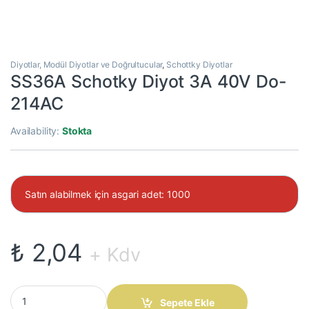
Diyotlar, Modül Diyotlar ve Doğrultucular
,
Schottky Diyotlar
SS36A Schotky Diyot 3A 40V Do-
214AC
Availability:
Stokta
Satın alabilmek için asgari adet: 1000
₺
2,04
+ Kdv
SS36A Schotky Diyot 3A 40V Do-214AC quantity
Sepete Ekle