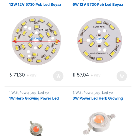
Çözümleri
,
Pcb Dizgili Ledler
,
Pcb
Çözümleri
,
Pcb Dizgili Ledler
,
Pcb
12W 12V 5730 Pcb Led Beyaz
6W 12V 5730 Pcb Led Beyaz
Ledler
Ledler
₺
71,30
₺
57,04
+ Kdv
+ Kdv
1 Watt Power Led
,
Led ve
3 Watt Power Led
,
Led ve
Aydınlatma Çözümleri
,
Power
Aydınlatma Çözümleri
,
Power
1W Herb Growing Power Led
3W Power Led Herb Growing
Ledler
,
SMD Ledler
Ledler