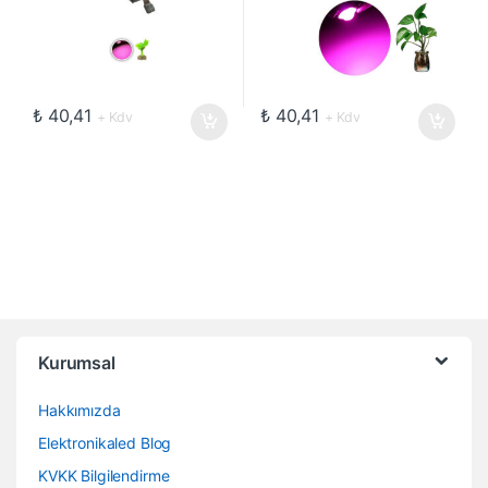
₺
40,41
₺
40,41
+ Kdv
+ Kdv
Kurumsal
Hakkımızda
Elektronikaled Blog
KVKK Bilgilendirme