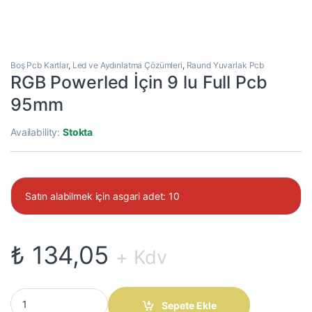
Boş Pcb Kartlar
,
Led ve Aydınlatma Çözümleri
,
Raund Yuvarlak Pcb
RGB Powerled İçin 9 lu Full Pcb
95mm
Availability:
Stokta
Satın alabilmek için asgari adet: 10
₺
134,05
+ Kdv
RGB Powerled İçin 9 lu Full Pcb 95mm quantity
Sepete Ekle