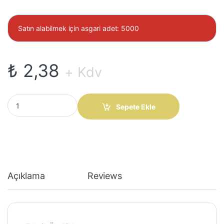
Satın alabilmek için asgari adet: 5000
₺
2,38
+ Kdv
MCC SS110 Schotky Diyot 1A 100V quantity
Sepete Ekle
Açıklama
Reviews