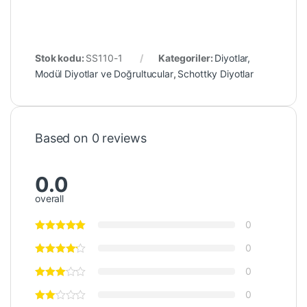
Stok kodu:
SS110-1
Kategoriler:
Diyotlar,
Modül Diyotlar ve Doğrultucular
,
Schottky Diyotlar
Based on 0 reviews
0.0
overall
0
0
0
0