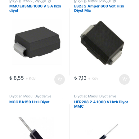
Diyotlar, Modül Diyotlar ve
Diyotlar, Modül Diyotlar ve
Doğrultucular
,
Hızlı Diyotlar
Doğrultucular
,
Hızlı Diyotlar
MMC ER3MB 1000 V 3 A hızlı
ES2J 2 Amper 600 Volt Hızlı
diyot
Diyot Mic
₺
8,55
₺
7,13
+ Kdv
+ Kdv
Diyotlar, Modül Diyotlar ve
Diyotlar, Modül Diyotlar ve
Doğrultucular
,
Güç Yarı İletkenleri
,
Doğrultucular
,
Hızlı Diyotlar
MCC BA159 Hızlı Diyot
HER208 2 A 1000 V Hızlı Diyot
Hızlı Diyotlar
MMC