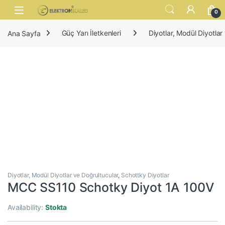
Skip to navigation
Skip to content
Open
0
Ana Sayfa
Güç Yarı İletkenleri
Diyotlar, Modül Diyotlar
Diyotlar, Modül Diyotlar ve Doğrultucular
,
Schottky Diyotlar
MCC SS110 Schotky Diyot 1A 100V
Availability:
Stokta