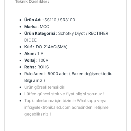
Teknik Özellikler :
Ürün Adı :
SS110 / SR3100
Marka :
MCC
Ürün Kategorisi :
Schotky Diyot / RECTIFIER
DIODE
Kılıf :
DO-214AC(SMA)
Akım :
1 A
Voltaj :
100V
Rohs :
ROHS
Rulo Adedi : 5000 adet ( Bazen değişmektedir.
Bilgi alınız!)
Ürün görseli temsilidir!
Lütfen güncel stok ve fiyat bilgisi sorunuz !
Toplu alımlarınız için bizimle Whatsapp veya
info@elektronikaled.com adresinden iletişime
geçebilirsiniz !