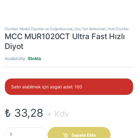
Diyotlar, Modül Diyotlar ve Doğrultucular
,
Güç Yarı İletkenleri
,
Hızlı Diyotlar
MCC MUR1020CT Ultra Fast Hızlı
Diyot
Availability:
Stokta
Satın alabilmek için asgari adet: 100
₺
33,28
+ Kdv
MCC MUR1020CT Ultra Fast Hızlı Diyot quantity
Sepete Ekle