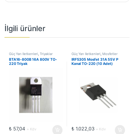
İlgili ürünler
Güç Yarı İletkenleri
,
Triyaklar
Güç Yarı İletkenleri
,
Mosfetler
BTA16-800B 16A 800V TO-
IRF5305 Mosfet 31A 55V P
220 Triyak
Kanal TO-220 (10 Adet)
₺
57,04
₺
1.022,03
+ Kdv
+ Kdv