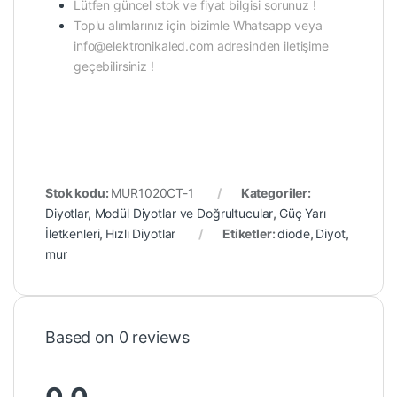
Lütfen güncel stok ve fiyat bilgisi sorunuz !
Toplu alımlarınız için bizimle Whatsapp veya
info@elektronikaled.com adresinden iletişime
geçebilirsiniz !
Stok kodu:
MUR1020CT-1
Kategoriler:
Diyotlar, Modül Diyotlar ve Doğrultucular
,
Güç Yarı
İletkenleri
,
Hızlı Diyotlar
Etiketler:
diode
,
Diyot
,
mur
Based on 0 reviews
0.0