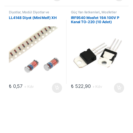
Diyotlar, Modül Diyotlar ve
Güç Yarı İletkenleri
,
Mosfetler
Doğrultucular
,
Genel Amaçlı
LL4148 Diyot (Mini Melf) XH
IRF9540 Mosfet 19A 100V P
Diyotlar
,
Güç Yarı İletkenleri
Kanal TO-220 (10 Adet)
₺
0,57
₺
522,90
+ Kdv
+ Kdv