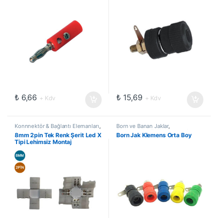
₺
6,66
₺
15,69
+ Kdv
+ Kdv
Konnnektör & Bağlantı Elemanları
,
Born ve Banan Jaklar
,
Şerit Led Birleştirme Aparatları
Elektromekanik Kompanentler
,
8mm 2pin Tek Renk Şerit Led X
Born Jak Klemens Orta Boy
Konnnektör & Bağlantı Elemanları
Tipi Lehimsiz Montaj
Konnektörü