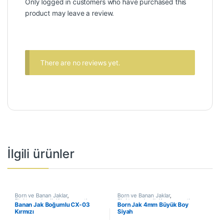
Only logged in customers who have purchased this
product may leave a review.
There are no reviews yet.
İlgili ürünler
Born ve Banan Jaklar
,
Born ve Banan Jaklar
,
Elektromekanik Kompanentler
,
Elektromekanik Kompanentler
,
Banan Jak Boğumlu CX-03
Born Jak 4mm Büyük Boy
Konnnektör & Bağlantı Elemanları
Konnnektör & Bağlantı Elemanları
Kırmızı
Siyah