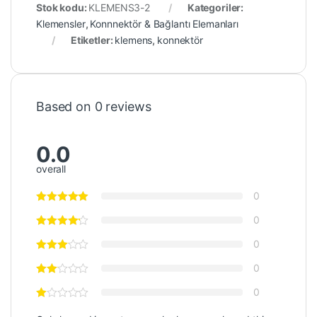
Stok kodu:
KLEMENS3-2
Kategoriler:
Klemensler
,
Konnnektör & Bağlantı Elemanları
Etiketler:
klemens
,
konnektör
Based on 0 reviews
0.0
overall
0
0
0
0
0