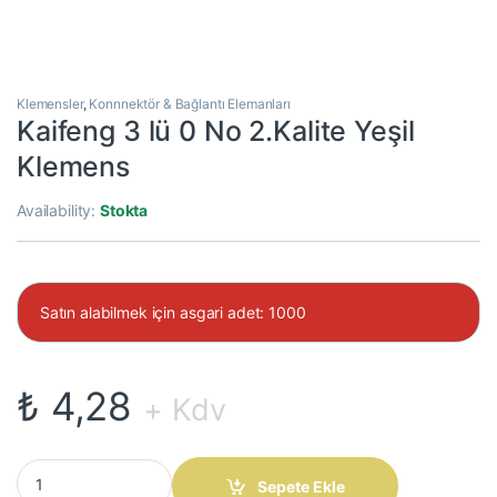
Klemensler
,
Konnnektör & Bağlantı Elemanları
Kaifeng 3 lü 0 No 2.Kalite Yeşil
Klemens
Availability:
Stokta
Satın alabilmek için asgari adet: 1000
₺
4,28
+ Kdv
Kaifeng 3 lü 0 No 2.Kalite Yeşil Klemens quantity
Sepete Ekle