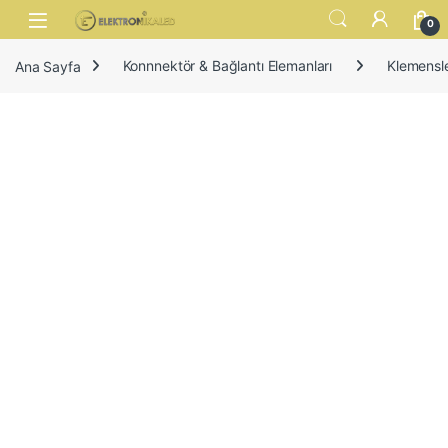
Skip to navigation
Skip to content
Open
0
Ana Sayfa
Konnnektör & Bağlantı Elemanları
Klemensl