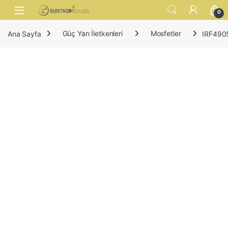
Skip to navigation
Skip to content
Open
0
Ana Sayfa
Güç Yarı İletkenleri
Mosfetler
IRF490