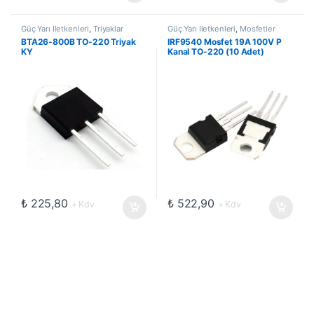
Güç Yarı İletkenleri
,
Triyaklar
Güç Yarı İletkenleri
,
Mosfetler
BTA26-800B TO-220 Triyak
IRF9540 Mosfet 19A 100V P
KY
Kanal TO-220 (10 Adet)
₺
225,80
₺
522,90
+ Kdv
+ Kdv