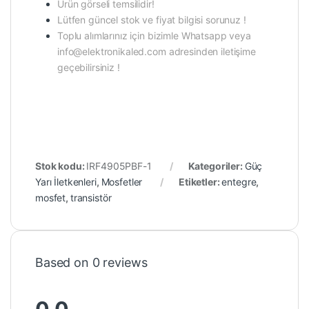
Ürün görseli temsilidir!
Lütfen güncel stok ve fiyat bilgisi sorunuz !
Toplu alımlarınız için bizimle Whatsapp veya
info@elektronikaled.com adresinden iletişime
geçebilirsiniz !
Stok kodu:
IRF4905PBF-1
Kategoriler:
Güç
Yarı İletkenleri
,
Mosfetler
Etiketler:
entegre
,
mosfet
,
transistör
Based on 0 reviews
0.0