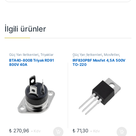
İlgili ürünler
Güç Yarı İletkenleri
,
Triyaklar
Güç Yarı İletkenleri
,
Mosfetler
,
Transistörler
BTA40-800B Triyak RD91
IRF830PBF Mosfet 4,5A 500V
800V 40A
TO-220
₺
270,96
₺
71,30
+ Kdv
+ Kdv