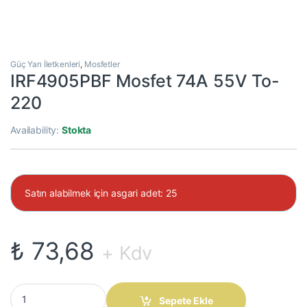
Güç Yarı İletkenleri
,
Mosfetler
IRF4905PBF Mosfet 74A 55V To-
220
Availability:
Stokta
Satın alabilmek için asgari adet: 25
₺
73,68
+ Kdv
IRF4905PBF Mosfet 74A 55V To-220 quantity
Sepete Ekle