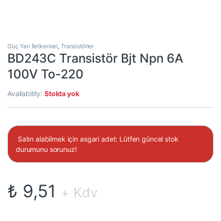
Güç Yarı İletkenleri
,
Transistörler
BD243C Transistör Bjt Npn 6A
100V To-220
Availability:
Stokta yok
Satın alabilmek için asgari adet: Lütfen güncel stok
durumunu sorunuz!
₺
9,51
+ Kdv