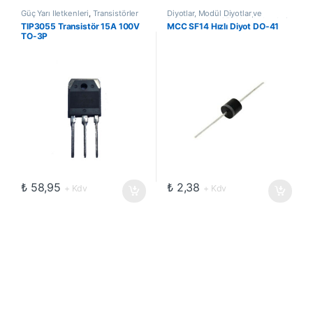
Güç Yarı İletkenleri
,
Transistörler
Diyotlar, Modül Diyotlar ve
Doğrultucular
,
Güç Yarı İletkenleri
,
TIP3055 Transistör 15A 100V
MCC SF14 Hızlı Diyot DO-41
Hızlı Diyotlar
TO-3P
₺
58,95
₺
2,38
+ Kdv
+ Kdv