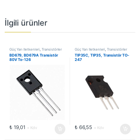
İlgili ürünler
Güç Yarı İletkenleri
,
Transistörler
Güç Yarı İletkenleri
,
Transistörler
BD679, BD679A Transistör
TIP35C, TIP35, Transistör TO-
80V To-126
247
₺
19,01
₺
66,55
+ Kdv
+ Kdv