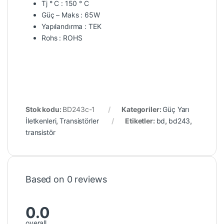
Tj ° C : 150 ° C
Güç – Maks : 65W
Yapılandırma : TEK
Rohs : ROHS
Stok kodu:
BD243c-1
Kategoriler:
Güç Yarı
İletkenleri
,
Transistörler
Etiketler:
bd
,
bd243
,
transistör
Based on 0 reviews
0.0
overall