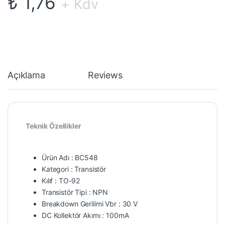
₺
1,76
+ Kdv
Açıklama
Reviews
Teknik Özellikler
Ürün Adı : BC548
Kategori : Transistör
Kılıf : TO-92
Transistör Tipi : NPN
Breakdown Gerilimi Vbr : 30 V
DC Kollektör Akımı : 100mA