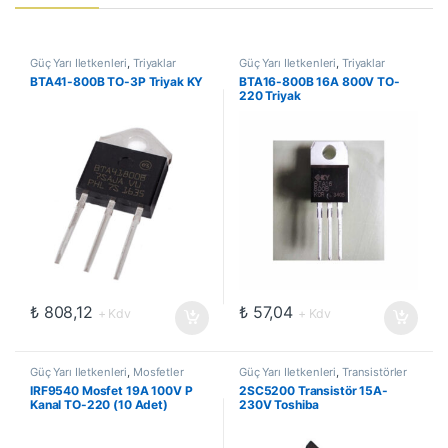
Güç Yarı İletkenleri
,
Triyaklar
Güç Yarı İletkenleri
,
Triyaklar
BTA41-800B TO-3P Triyak KY
BTA16-800B 16A 800V TO-
220 Triyak
₺
808,12
₺
57,04
+ Kdv
+ Kdv
Güç Yarı İletkenleri
,
Mosfetler
Güç Yarı İletkenleri
,
Transistörler
IRF9540 Mosfet 19A 100V P
2SC5200 Transistör 15A-
Kanal TO-220 (10 Adet)
230V Toshiba