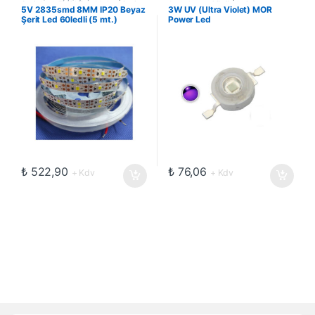
Şerit Led
,
5VOLT
,
İç Mekan Şerit
Aydınlatma Çözümleri
,
Power
5V 2835smd 8MM IP20 Beyaz
3W UV (Ultra Violet) MOR
Ledler
,
Led ve Aydınlatma
Ledler
Şerit Led 60ledli (5 mt.)
Power Led
Çözümleri
,
Şerit Led
₺
522,90
₺
76,06
+ Kdv
+ Kdv