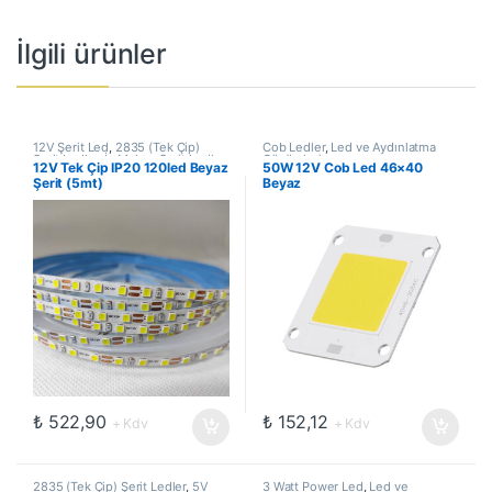
İlgili ürünler
12V Şerit Led
,
2835 (Tek Çip)
Cob Ledler
,
Led ve Aydınlatma
Şerit Ledler
,
İç Mekan Şerit Ledler
,
Çözümleri
12V Tek Çip IP20 120led Beyaz
50W 12V Cob Led 46×40
Led ve Aydınlatma Çözümleri
,
Şerit (5mt)
Beyaz
Şerit Led
₺
522,90
₺
152,12
+ Kdv
+ Kdv
2835 (Tek Çip) Şerit Ledler
,
5V
3 Watt Power Led
,
Led ve