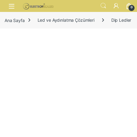
Skip to navigation
Skip to content
Open
0
Ana Sayfa
Led ve Aydınlatma Çözümleri
Dip Ledler