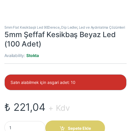
5mm Flat Kesikbaşlı Led 90Derece
,
Dip Ledler
,
Led ve Aydınlatma Çözümleri
5mm Şeffaf Kesikbaş Beyaz Led
(100 Adet)
Availability:
Stokta
Satın alabilmek için asgari adet: 10
₺
221,04
+ Kdv
5mm Şeffaf Kesikbaş Beyaz Led (100 Adet) quantity
Sepete Ekle