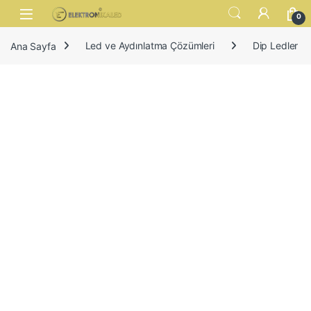
Skip to navigation
Skip to content
Open
0
Ana Sayfa
Led ve Aydınlatma Çözümleri
Dip Ledler