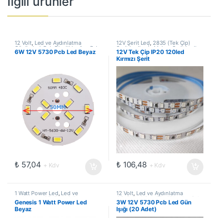
İlgili ürünler
12 Volt
,
Led ve Aydınlatma
12V Şerit Led
,
2835 (Tek Çip)
Çözümleri
,
Pcb Dizgili Ledler
,
Pcb
Şerit Ledler
,
İç Mekan Şerit Ledler
,
6W 12V 5730 Pcb Led Beyaz
12V Tek Çip IP20 120led
Ledler
Led ve Aydınlatma Çözümleri
,
Kırmızı Şerit
Şerit Led
₺
57,04
₺
106,48
+ Kdv
+ Kdv
1 Watt Power Led
,
Led ve
12 Volt
,
Led ve Aydınlatma
Aydınlatma Çözümleri
,
Power
Çözümleri
,
Pcb Dizgili Ledler
,
Pcb
Genesis 1 Watt Power Led
3W 12V 5730 Pcb Led Gün
Ledler
,
SMD Ledler
Ledler
Beyaz
Işığı (20 Adet)