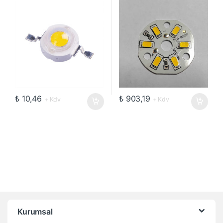
₺
10,46
₺
903,19
+ Kdv
+ Kdv
Kurumsal