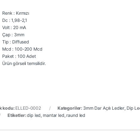
Renk : Kırmızı
Dc : 1,98-2,1
Volt : 20 mA
Çap : 3mm
Tip : Diffused
Mcd : 100-200 Mcd
Paket : 100 Adet
Ürün görseli temsilidir.
k kodu:
ELLED-0002
Kategoriler:
3mm Dar Açılı Ledler
,
Dip Le
Etiketler:
dip led
,
mantar led
,
raund led