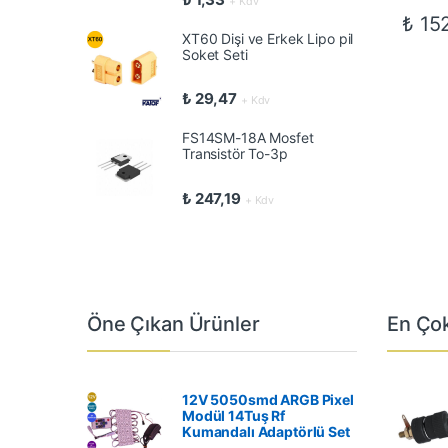
+ Kdv
₺
152
XT60 Dişi ve Erkek Lipo pil
Soket Seti
₺
29,47
+ Kdv
FS14SM-18A Mosfet
Transistör To-3p
₺
247,19
+ Kdv
Öne Çıkan Ürünler
En Çok
12V 5050smd ARGB Pixel
Modül 14Tuş Rf
Kumandalı Adaptörlü Set