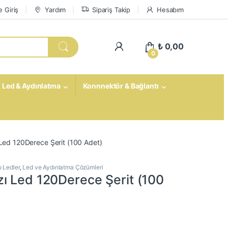
 Giriş
Yardım
Sipariş Takip
Hesabım
My Account
₺
0,00
0
Led & Aydınlatma
Konnnektör & Bağlantı
Led 120Derece Şerit (100 Adet)
p Ledler
,
Led ve Aydınlatma Çözümleri
ı Led 120Derece Şerit (100