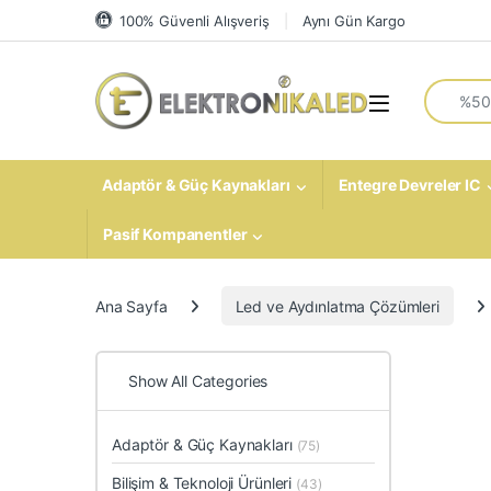
Skip to navigation
Skip to content
100% Güvenli Alışveriş
Aynı Gün Kargo
Search fo
Open
Adaptör & Güç Kaynakları
Entegre Devreler IC
Pasif Kompanentler
Ana Sayfa
Led ve Aydınlatma Çözümleri
Show All Categories
Adaptör & Güç Kaynakları
(75)
Bilişim & Teknoloji Ürünleri
(43)