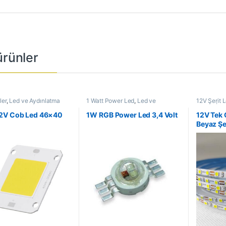
 ürünler
ler
,
Led ve Aydınlatma
1 Watt Power Led
,
Led ve
12V Şerit 
ri
Aydınlatma Çözümleri
,
Power
Ledler
,
İç 
Ledler
,
SMD Ledler
ve Aydınla
2V Cob Led 46×40
1W RGB Power Led 3,4 Volt
12V Tek 
Led
Beyaz Şe