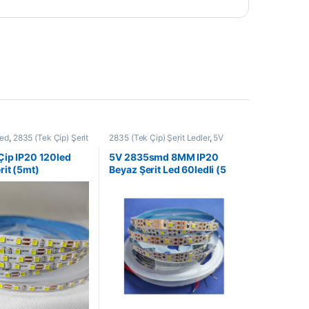
Led
,
2835 (Tek Çip) Şerit
2835 (Tek Çip) Şerit Ledler
,
5V
Mekan Şerit Ledler
,
Led
Şerit Led
,
5VOLT
,
İç Mekan Şerit
tma Çözümleri
,
Şerit
Ledler
,
Led ve Aydınlatma
Çip IP20 120led
5V 2835smd 8MM IP20
Çözümleri
,
Şerit Led
rit (5mt)
Beyaz Şerit Led 60ledli (5
mt.)