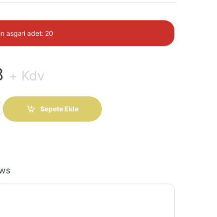
in asgari adet: 20
8
+ Kdv
Derece Şerit (100 Adet) quantity
Sepete Ekle
ews