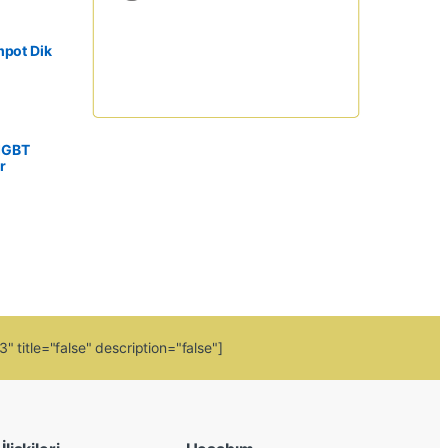
mpot Dik
IGBT
r
 title="false" description="false"]