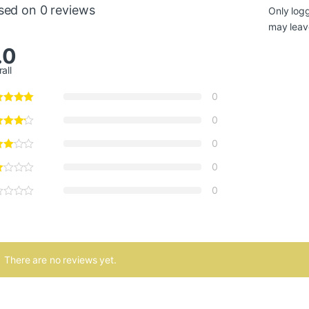
sed on 0 reviews
Only log
may leav
.0
all
0
0
0
0
0
There are no reviews yet.