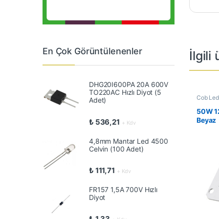
En Çok Görüntülenenler
İlgili
DHG20I600PA 20A 600V
TO220AC Hızlı Diyot (5
Cob Led
Adet)
Çözümle
50W 1
Beyaz
₺
536,21
+ Kdv
4,8mm Mantar Led 4500
Celvin (100 Adet)
₺
111,71
+ Kdv
FR157 1,5A 700V Hızlı
Diyot
₺
1,33