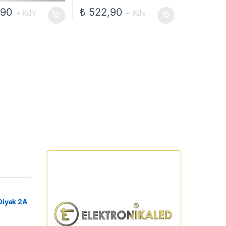
,90
₺
522,90
+ Kdv
+ Kdv
Diyak 2A