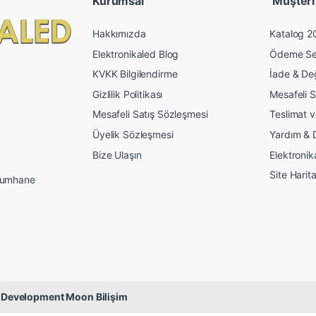
Kurumsal
Müşteri İ
Hakkımızda
Katalog 2
Elektronikaled Blog
Ödeme Se
KVKK Bilgilendirme
İade & De
Gizlilik Politikası
Mesafeli S
Mesafeli Satış Sözleşmesi
Teslimat 
Üyelik Sözleşmesi
Yardım & 
Bize Ulaşın
Elektroni
Site Harita
 Mumhane
 Development Moon Bilişim