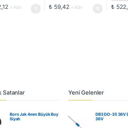
,12
₺
59,42
₺
522
+ Kdv
+ Kdv
 Satanlar
Yeni Gelenler
Born Jak 4mm Büyük Boy
DB3 DO-35 36V 
Siyah
36V