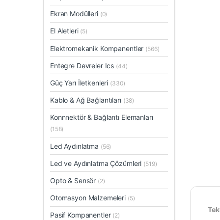
Ekran Modülleri
(0)
El Aletleri
(5)
Elektromekanik Kompanentler
(566)
Entegre Devreler Ics
(44)
Güç Yarı İletkenleri
(330)
Kablo & Ağ Bağlantıları
(38)
Konnnektör & Bağlantı Elemanları
(158)
Led Aydınlatma
(56)
Led ve Aydınlatma Çözümleri
(519)
Opto & Sensör
(2)
Otomasyon Malzemeleri
(5)
Tekn
Pasif Kompanentler
(2)