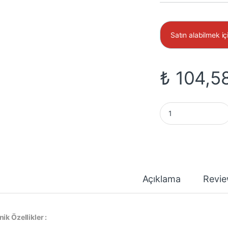
Satın alabilmek iç
₺
104,5
3mm Kırmızı Led 120
Açıklama
Revi
ik Özellikler :