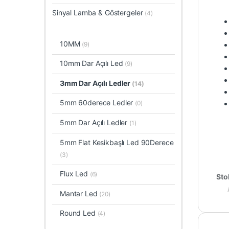
Sinyal Lamba & Göstergeler
(4)
10MM
(9)
10mm Dar Açılı Led
(9)
3mm Dar Açılı Ledler
(14)
5mm 60derece Ledler
(0)
5mm Dar Açılı Ledler
(1)
5mm Flat Kesikbaşlı Led 90Derece
(3)
Flux Led
(6)
Sto
Mantar Led
(20)
Round Led
(4)