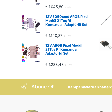
₺
1.045,80
+ Kdv
12V 5050smd ARGB Pixel
Modül 21Tuş Rf
Kumandalı Adaptörlü Set
₺
1.140,87
+ Kdv
12V ARGB Pixel Modül
21Tuş Rf Kumandalı
Adaptörlü Set
₺
1.283,48
+ Kdv
Abone Ol!
Kampanyalardan haberdar