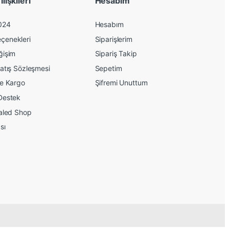
lişkileri
Hesabım
024
Hesabım
çenekleri
Siparişlerim
ğişim
Sipariş Takip
atış Sözleşmesi
Sepetim
ve Kargo
Şifremi Unuttum
Destek
kaled Shop
sı