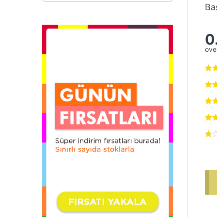
Ba
0
over