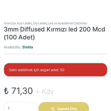
3mm Dar Açılı Ledler
,
Dip Ledler
,
Led ve Aydınlatma Çözümleri
3mm Diffused Kırmızı led 200 Mcd
(100 Adet)
Availability:
Stokta
Satın alabilmek için asgari adet: 50
₺
71,30
+ Kdv
3mm Diffused Kırmızı led 200 Mcd (100 Adet) quantity
Sepete Ekle