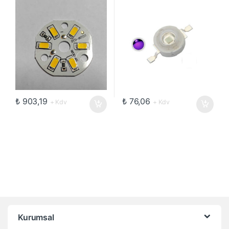
₺
903,19
₺
76,06
+ Kdv
+ Kdv
Kurumsal