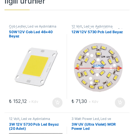
İlgili ürünler
Cob Ledler
,
Led ve Aydınlatma
12 Volt
,
Led ve Aydınlatma
Çözümleri
Çözümleri
,
Pcb Dizgili Ledler
,
Pcb
50W 12V Cob Led 46×40
12W 12V 5730 Pcb Led Beyaz
Ledler
Beyaz
₺
152,12
₺
71,30
+ Kdv
+ Kdv
12 Volt
,
Led ve Aydınlatma
3 Watt Power Led
,
Led ve
Çözümleri
,
Pcb Dizgili Ledler
,
Pcb
Aydınlatma Çözümleri
,
Power
3W 12V 5730 Pcb Led Beyaz
3W UV (Ultra Violet) MOR
Ledler
Ledler
(20 Adet)
Power Led