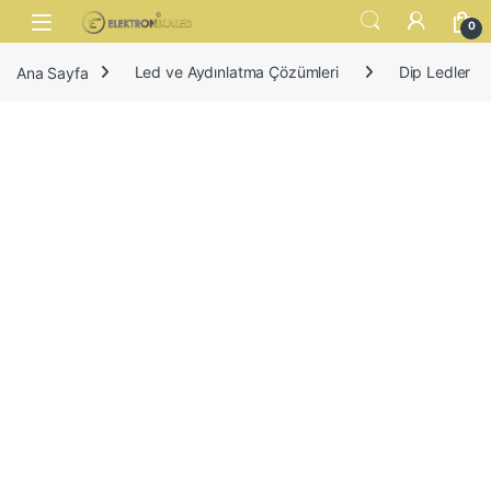
Skip to navigation
Skip to content
Open
0
Ana Sayfa
Led ve Aydınlatma Çözümleri
Dip Ledler