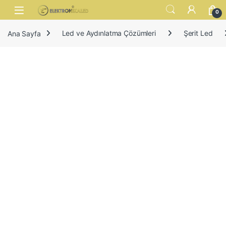
Skip to navigation
Skip to content
Open
0
Ana Sayfa
Led ve Aydınlatma Çözümleri
Şerit Led