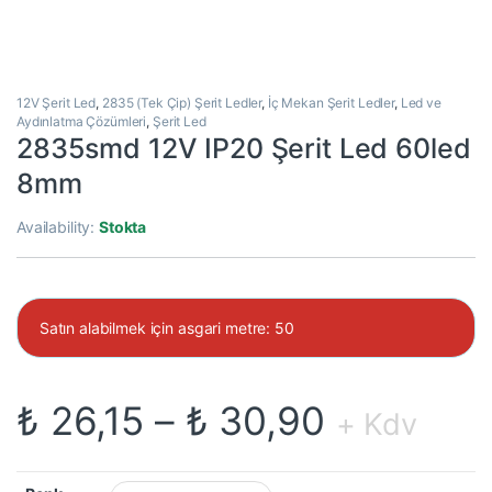
12V Şerit Led
,
2835 (Tek Çip) Şerit Ledler
,
İç Mekan Şerit Ledler
,
Led ve
Aydınlatma Çözümleri
,
Şerit Led
2835smd 12V IP20 Şerit Led 60led
8mm
Availability:
Stokta
Satın alabilmek için asgari metre: 50
Fiyat aral
₺
26,15
–
₺
30,90
+ Kdv