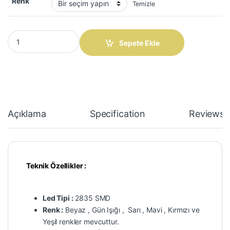
Renk
Temizle
2835smd 12V IP20 Şerit Led 60led 8mm quantity
Sepete Ekle
Açıklama
Specification
Reviews
Teknik Özellikler :
Led Tipi :
2835 SMD
Renk :
Beyaz , Gün Işığı , Sarı , Mavi , Kırmızı ve
Yeşil renkler mevcuttur.