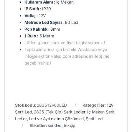
Kullanım Alanı :
İç Mekan
IP Sınıfı :
IP20
Voltaj :
12V
Metrede Led Sayısı :
60 Led
Pcb Kalınlık :
8mm
1 Rulo :
5 Metre
Lütfen güncel stok ve fiyat bilgisi sorunuz !
Toplu alımlarınız için bizimle Whatsapp veya
info@elektronikaled.com adresinden iletişime
geçebilirsiniz !
Stok kodu:
283512V60LED
Kategoriler:
12V
Şerit Led
,
2835 (Tek Çip) Şerit Ledler
,
İç Mekan Şerit
Ledler
,
Led ve Aydınlatma Çözümleri
,
Şerit Led
Etiketler:
seritled
,
tekçip