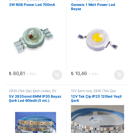
Aydınlatma Çözümleri
,
Power
Aydınlatma Çözümleri
,
Power
3W RGB Power Led 700mA
Genesis 1 Watt Power Led
Ledler
Ledler
,
SMD Ledler
Beyaz
₺
80,81
₺
10,46
+ Kdv
+ Kdv
2835 (Tek Çip) Şerit Ledler
,
5V
12V Şerit Led
,
2835 (Tek Çip)
Şerit Led
,
5VOLT
,
İç Mekan Şerit
Şerit Ledler
,
İç Mekan Şerit Ledler
,
5V 2835smd 8MM IP20 Beyaz
12V Tek Çip IP20 120led Yeşil
Ledler
,
Led ve Aydınlatma
Led ve Aydınlatma Çözümleri
,
Şerit Led 60ledli (5 mt.)
Şerit
Çözümleri
,
Şerit Led
Şerit Led