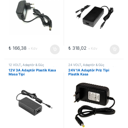
₺
166,38
₺
318,02
+ Kdv
+ Kdv
12 VOLT
,
Adaptör & Güç
24 VOLT
,
Adaptör & Güç
Kaynakları
,
Plastik Kasa Adaptörler
Kaynakları
,
Plastik Kasa Adaptörler
12V 3A Adaptör Plastik Kasa
24V 1A Adaptör Priz Tipi
Masa Tipi
Plastik Kasa