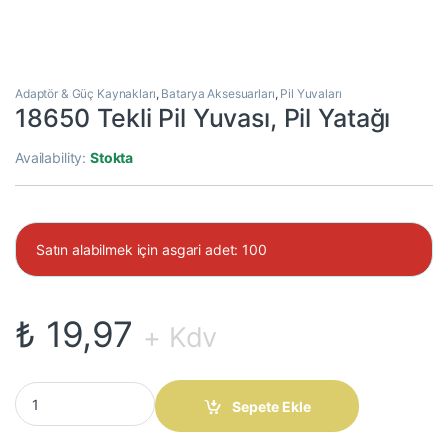
Adaptör & Güç Kaynakları
,
Batarya Aksesuarları
,
Pil Yuvaları
18650 Tekli Pil Yuvası, Pil Yatağı
Availability:
Stokta
Satın alabilmek için asgari adet: 100
₺
19,97
+ Kdv
18650 Tekli Pil Yuvası, Pil Yatağı quantity
Sepete Ekle