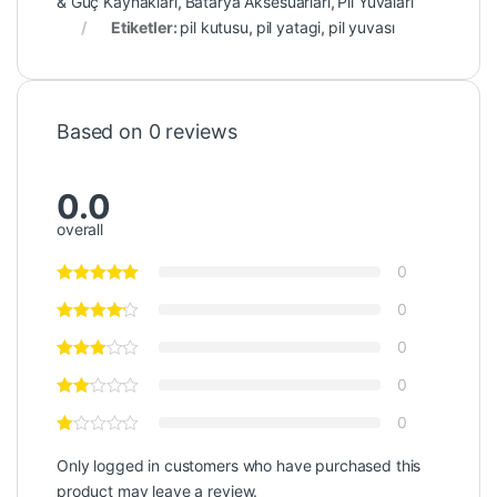
& Güç Kaynakları
,
Batarya Aksesuarları
,
Pil Yuvaları
Etiketler:
pil kutusu
,
pil yatagi
,
pil yuvası
Based on 0 reviews
0.0
overall
0
0
0
0
0
Only logged in customers who have purchased this
product may leave a review.