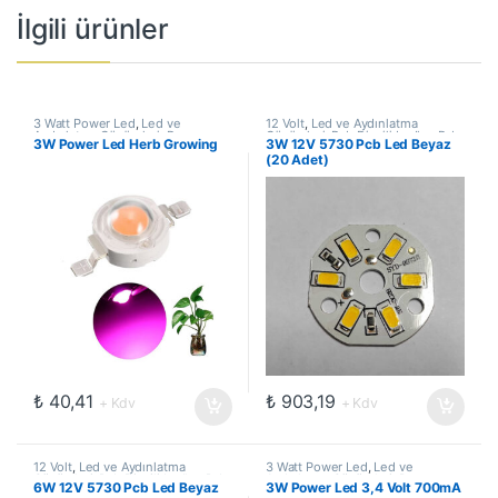
İlgili ürünler
3 Watt Power Led
,
Led ve
12 Volt
,
Led ve Aydınlatma
Aydınlatma Çözümleri
,
Power
Çözümleri
,
Pcb Dizgili Ledler
,
Pcb
3W Power Led Herb Growing
3W 12V 5730 Pcb Led Beyaz
Ledler
Ledler
(20 Adet)
₺
40,41
₺
903,19
+ Kdv
+ Kdv
12 Volt
,
Led ve Aydınlatma
3 Watt Power Led
,
Led ve
Çözümleri
,
Pcb Dizgili Ledler
,
Pcb
Aydınlatma Çözümleri
,
Power
6W 12V 5730 Pcb Led Beyaz
3W Power Led 3,4 Volt 700mA
Ledler
Ledler