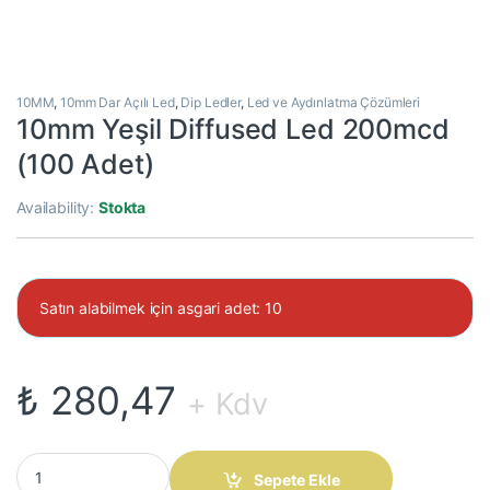
10MM
,
10mm Dar Açılı Led
,
Dip Ledler
,
Led ve Aydınlatma Çözümleri
10mm Yeşil Diffused Led 200mcd
(100 Adet)
Availability:
Stokta
Satın alabilmek için asgari adet: 10
₺
280,47
+ Kdv
10mm Yeşil Diffused Led 200mcd (100 Adet) quantity
Sepete Ekle