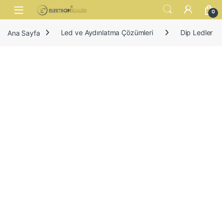
Skip to navigation
Skip to content
Open
0
Ana Sayfa
Led ve Aydınlatma Çözümleri
Dip Ledler